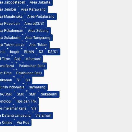
ea Jabodetabek
Area Jakarta
ea Jember
Area Karawang
ea Majalengka
Area Padalarang
ea Pasuruan
Area pD3/S1
ea Pekalongan
Area Subang
ea Sukabumi
Area Tangerang
ea Tasikmalaya
Area Tuban
snis
bogor
BUMN
D3
D3/S1
ll Time
Gaji
Informasi
wa Barat
Palabuhan Ratu
rt Time
Pelabuhan Ratu
rikanan
S1
SD
luruh Indonesia
semarang
MA/SMK
SMK
SMP
Sukabumi
knologi
Tips dan Trik
ps melamar kerja
Via
a Datang Langsung
Via Email
a Online
Via Pos