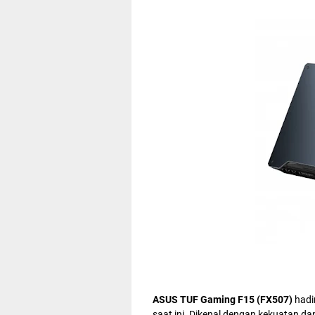
ASUS TUF Gaming F15 (FX507)
hadi
saat ini. Dikenal dengan kekuatan d