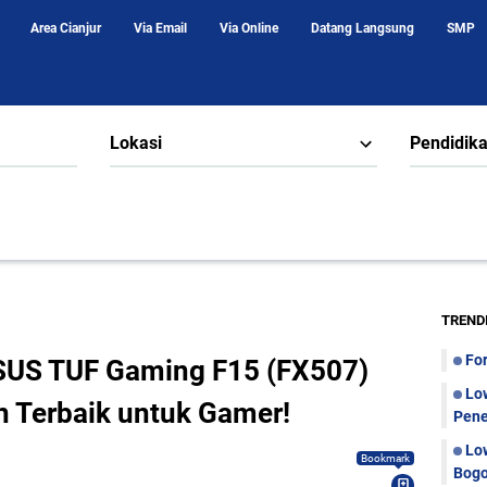
Area Cianjur
Via Email
Via Online
Datang Langsung
SMP
Lokasi
Pendidik
TREND
Fo
SUS TUF Gaming F15 (FX507)
Lo
n Terbaik untuk Gamer!
Pene
Lo
Bookmark
Bogo