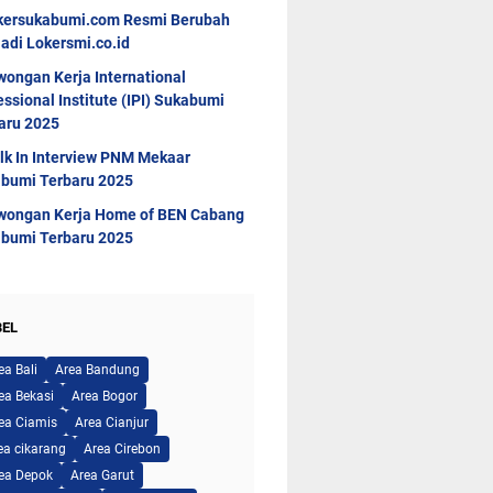
kersukabumi.com Resmi Berubah
adi Lokersmi.co.id
wongan Kerja International
essional Institute (IPI) Sukabumi
aru 2025
lk In Interview PNM Mekaar
bumi Terbaru 2025
wongan Kerja Home of BEN Cabang
bumi Terbaru 2025
BEL
ea Bali
Area Bandung
ea Bekasi
Area Bogor
ea Ciamis
Area Cianjur
ea cikarang
Area Cirebon
ea Depok
Area Garut