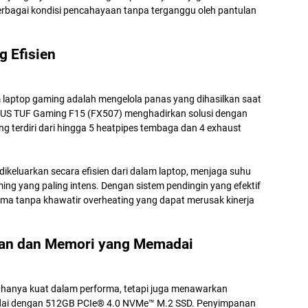
bagai kondisi pencahayaan tanpa terganggu oleh pantulan
g Efisien
 laptop gaming adalah mengelola panas yang dihasilkan saat
US TUF Gaming F15 (FX507) menghadirkan solusi dengan
g terdiri dari hingga 5 heatpipes tembaga dan 4 exhaust
ikeluarkan secara efisien dari dalam laptop, menjaga suhu
ing yang paling intens. Dengan sistem pendingin yang efektif
lama tanpa khawatir overheating yang dapat merusak kinerja
nan dan Memori yang Memadai
hanya kuat dalam performa, tetapi juga menawarkan
ai dengan 512GB PCIe® 4.0 NVMe™ M.2 SSD. Penyimpanan