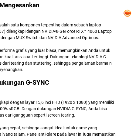
g Mengesankan
h salah satu komponen terpenting dalam sebuah laptop
7) dilengkapi dengan NVIDIA® GeForce RTX™ 4060 Laptop
 dengan MUX Switch dan NVIDIA Advanced Optimus.
erforma grafis yang luar biasa, memungkinkan Anda untuk
ualitas visual tertinggi. Dukungan teknologi NVIDIA G-
dari tearing dan stuttering, sehingga pengalaman bermain
nyenangkan.
 Dukungan G-SYNC
api dengan layar 15,6 inci FHD (1920 x 1080) yang memiliki
100% sRGB. Dengan dukungan NVIDIA G-SYNC, Anda bisa
s dari gangguan seperti screen tearing.
e yang cepat, sehingga sangat ideal untuk game yang
 yang tajam. Panel anti-glare pada layar ini juga memastikan