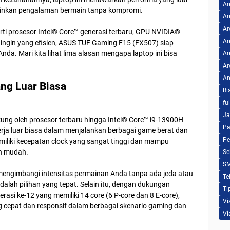
Ar
ginkan pengalaman bermain tanpa kompromi.
Ar
Ar
perti prosesor Intel® Core™ generasi terbaru, GPU NVIDIA®
Ar
ingin yang efisien, ASUS TUF Gaming F15 (FX507) siap
. Mari kita lihat lima alasan mengapa laptop ini bisa
Ar
Ar
Ar
ng Luar Biasa
Bi
fu
Ja
ng oleh prosesor terbaru hingga Intel® Core™ i9-13900H
Pa
nerja luar biasa dalam menjalankan berbagai game berat dan
Pe
memiliki kecepatan clock yang sangat tinggi dan mampu
n mudah.
Se
S
mengimbangi intensitas permainan Anda tanpa ada jeda atau
Te
alah pilihan yang tepat. Selain itu, dengan dukungan
Ti
rasi ke-12 yang memiliki 14 core (6 P-core dan 8 E-core),
Vi
cepat dan responsif dalam berbagai skenario gaming dan
Vi