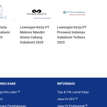
erja
Lowongan Kerja PT
Lowongan Kerja PT
kabumi
Makmur Mandiri
Prosweal Indomax
25
Utama Cabang
Sukabumi Terbaru
Sukabumi 2025
2025
NGI KAMI
INFORMASI
g Info Loker
🔴
Tips & Trik Lamar Kerja
ct
Jasa CV ATS
🔴
rmasi Penghapusan
Jasa CV Profesional
🔴