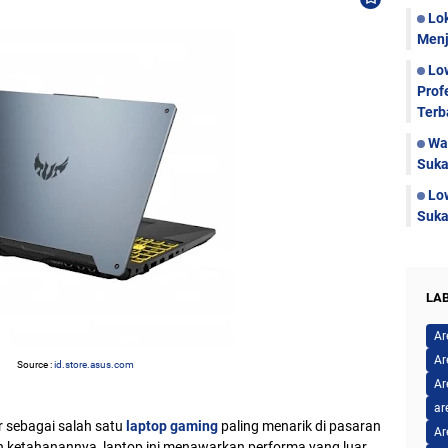
Lo
Menj
Lo
Prof
Terb
Wa
Suka
Lo
Suka
LA
Ar
Ar
Source :
id.store.asus.com
Ar
ar
r sebagai salah satu
laptop gaming
paling menarik di pasaran
Ar
an ketahanannya, laptop ini menawarkan performa yang luar