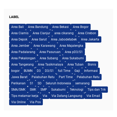
LABEL
Area Bali
Area Bandung
Area Bekasi
Area Bogor
Area Ciamis
Area Cianjur
area cikarang
Area Cirebon
Area Depok
Area Garut
Area Jabodetabek
Area Jakarta
Area Jember
Area Karawang
Area Majalengka
Area Padalarang
Area Pasuruan
Area pD3/S1
Area Pekalongan
Area Subang
Area Sukabumi
Area Tangerang
Area Tasikmalaya
Area Tuban
Bisnis
bogor
BUMN
D3
D3/S1
full Time
Gaji
Informasi
Jawa Barat
Palabuhan Ratu
Part Time
Pelabuhan Ratu
Perikanan
S1
SD
Seluruh Indonesia
semarang
SMA/SMK
SMK
SMP
Sukabumi
Teknologi
Tips dan Trik
Tips melamar kerja
Via
Via Datang Langsung
Via Email
Via Online
Via Pos