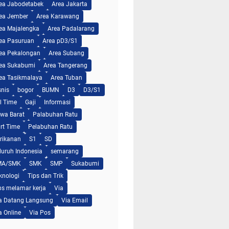
ea Jabodetabek
Area Jakarta
ea Jember
Area Karawang
ea Majalengka
Area Padalarang
ea Pasuruan
Area pD3/S1
ea Pekalongan
Area Subang
ea Sukabumi
Area Tangerang
ea Tasikmalaya
Area Tuban
snis
bogor
BUMN
D3
D3/S1
ll Time
Gaji
Informasi
wa Barat
Palabuhan Ratu
rt Time
Pelabuhan Ratu
rikanan
S1
SD
luruh Indonesia
semarang
MA/SMK
SMK
SMP
Sukabumi
knologi
Tips dan Trik
ps melamar kerja
Via
a Datang Langsung
Via Email
a Online
Via Pos