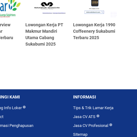
erview
Lowongan Kerja PT
Lowongan Kerja 1990
r
Makmur Mandiri
Coffeenery Sukabumi
erbaru
Utama Cabang
Terbaru 2025
Sukabumi 2025
NGI KAMI
INFORMASI
g Info Loker
🔴
Tips & Trik Lamar Kerja
ct
Jasa CV ATS
🔴
rmasi Penghapusan
Jasa CV Profesional
🔴
Sitemap