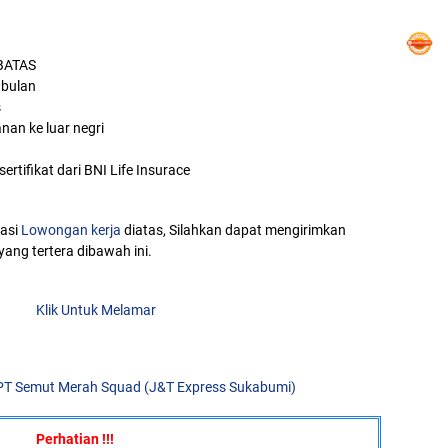
BATAS
 bulan
s
an ke luar negri
ertifikat dari BNI Life Insurace
masi
Lowongan kerja
diatas, Silahkan dapat mengirimkan
 yang tertera dibawah ini.
Klik Untuk Melamar
PT Semut Merah Squad (J&T Express Sukabumi)
Perhatian !!!