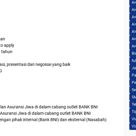
Ar
Ar
Ar
Ar
Ar
san
Ar
to apply
Ar
2 tahun
Bi
fu
i, presentasi dan negoisai yang baik
Ja
G
Pa
Pe
Se
S
Te
an Asuransi Jiwa di dalam cabang outlet BANK BNI
Ti
 Asuransi Jiwa di dalam cabang outlet BANK BNI
Vi
an pihak internal (Bank BNI) dan eksternal (Nasabah)
Vi