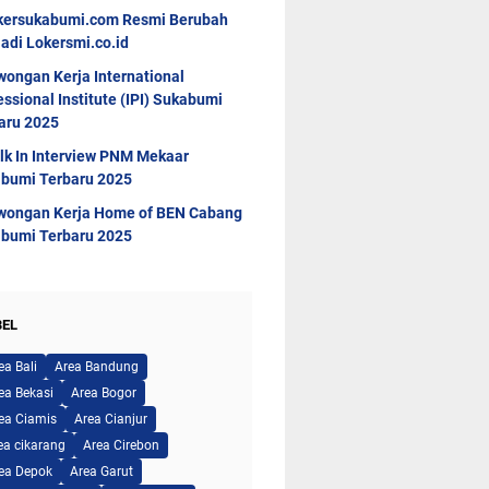
kersukabumi.com Resmi Berubah
adi Lokersmi.co.id
wongan Kerja International
essional Institute (IPI) Sukabumi
aru 2025
lk In Interview PNM Mekaar
bumi Terbaru 2025
wongan Kerja Home of BEN Cabang
bumi Terbaru 2025
BEL
ea Bali
Area Bandung
ea Bekasi
Area Bogor
ea Ciamis
Area Cianjur
ea cikarang
Area Cirebon
ea Depok
Area Garut