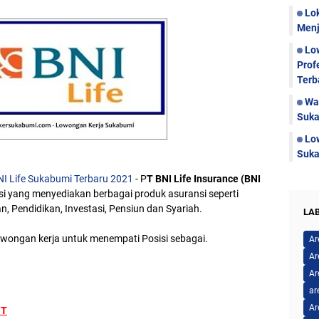
Lo
Menj
Lo
Prof
Terb
Wa
Suka
Lo
Suka
I Life Sukabumi Terbaru 2021
- P
T BNI Life Insurance (BNI
 yang menyediakan berbagai produk asuransi seperti
, Pendidikan, Investasi, Pensiun dan Syariah.
LA
owongan kerja untuk menempati Posisi sebagai.
Ar
Ar
Ar
ar
Ar
ST