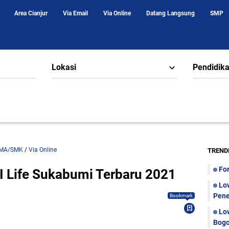
Area Cianjur
Via Email
Via Online
Datang Langsung
SMP
Lokasi
Pendidik
MA/SMK
/
Via Online
TREND
Fo
 Life Sukabumi Terbaru 2021
Lo
Pene
Bookmark
Lo
Bogo