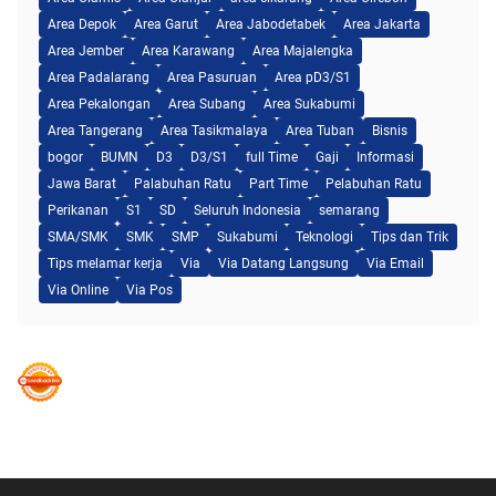
Area Depok
Area Garut
Area Jabodetabek
Area Jakarta
Area Jember
Area Karawang
Area Majalengka
Area Padalarang
Area Pasuruan
Area pD3/S1
Area Pekalongan
Area Subang
Area Sukabumi
Area Tangerang
Area Tasikmalaya
Area Tuban
Bisnis
bogor
BUMN
D3
D3/S1
full Time
Gaji
Informasi
Jawa Barat
Palabuhan Ratu
Part Time
Pelabuhan Ratu
Perikanan
S1
SD
Seluruh Indonesia
semarang
SMA/SMK
SMK
SMP
Sukabumi
Teknologi
Tips dan Trik
Tips melamar kerja
Via
Via Datang Langsung
Via Email
Via Online
Via Pos