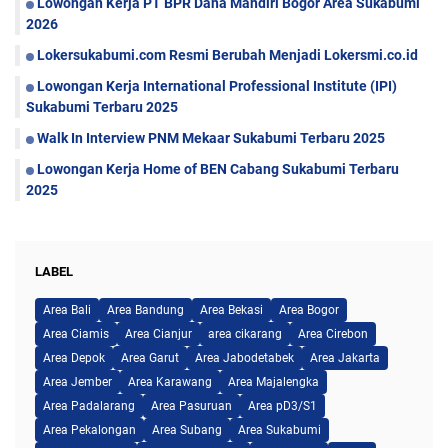
Lowongan Kerja PT BPR Dana Mandiri Bogor Area Sukabumi
2026
Lokersukabumi.com Resmi Berubah Menjadi Lokersmi.co.id
Lowongan Kerja International Professional Institute (IPI)
Sukabumi Terbaru 2025
Walk In Interview PNM Mekaar Sukabumi Terbaru 2025
Lowongan Kerja Home of BEN Cabang Sukabumi Terbaru
2025
LABEL
Area Bali
Area Bandung
Area Bekasi
Area Bogor
Area Ciamis
Area Cianjur
area cikarang
Area Cirebon
Area Depok
Area Garut
Area Jabodetabek
Area Jakarta
Area Jember
Area Karawang
Area Majalengka
Area Padalarang
Area Pasuruan
Area pD3/S1
Area Pekalongan
Area Subang
Area Sukabumi