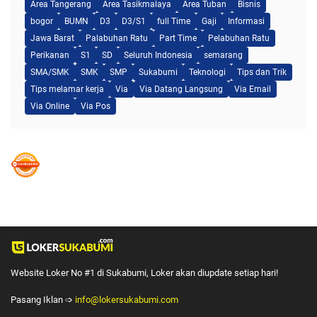
Area Tangerang
Area Tasikmalaya
Area Tuban
Bisnis
bogor
BUMN
D3
D3/S1
full Time
Gaji
Informasi
Jawa Barat
Palabuhan Ratu
Part Time
Pelabuhan Ratu
Perikanan
S1
SD
Seluruh Indonesia
semarang
SMA/SMK
SMK
SMP
Sukabumi
Teknologi
Tips dan Trik
Tips melamar kerja
Via
Via Datang Langsung
Via Email
Via Online
Via Pos
Website Loker No #1 di Sukabumi, Loker akan diupdate setiap hari!
Pasang Iklan ➩
info@lokersukabumi.com