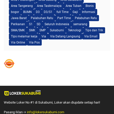
Area Tangerang
Area Tasikmalaya
Area Tuban
Bisnis
bogor
BUMN
D3
D3/S1
full Time
Gaji
Informasi
Jawa Barat
Palabuhan Ratu
Part Time
Pelabuhan Ratu
Perikanan
S1
SD
Seluruh Indonesia
semarang
SMA/SMK
SMK
SMP
Sukabumi
Teknologi
Tips dan Trik
Tips melamar kerja
Via
Via Datang Langsung
Via Email
Via Online
Via Pos
Website Loker No #1 di Sukabumi, Loker akan diupdate setiap hari!
Pasang Iklan ➩
info@lokersukabumi.com