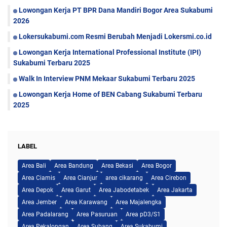
Lowongan Kerja PT BPR Dana Mandiri Bogor Area Sukabumi
2026
Lokersukabumi.com Resmi Berubah Menjadi Lokersmi.co.id
Lowongan Kerja International Professional Institute (IPI)
Sukabumi Terbaru 2025
Walk In Interview PNM Mekaar Sukabumi Terbaru 2025
Lowongan Kerja Home of BEN Cabang Sukabumi Terbaru
2025
LABEL
Area Bali
Area Bandung
Area Bekasi
Area Bogor
Area Ciamis
Area Cianjur
area cikarang
Area Cirebon
Area Depok
Area Garut
Area Jabodetabek
Area Jakarta
Area Jember
Area Karawang
Area Majalengka
Area Padalarang
Area Pasuruan
Area pD3/S1
Area Pekalongan
Area Subang
Area Sukabumi