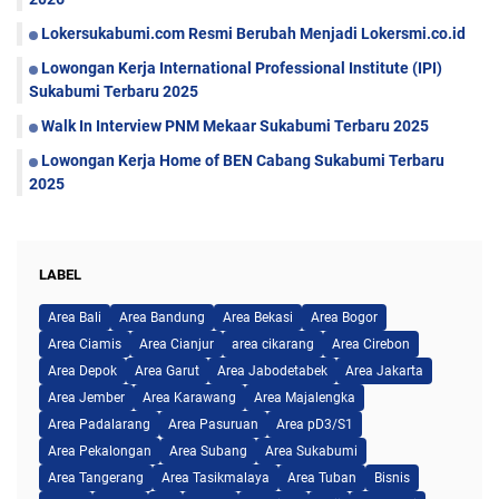
Lokersukabumi.com Resmi Berubah Menjadi Lokersmi.co.id
Lowongan Kerja International Professional Institute (IPI)
Sukabumi Terbaru 2025
Walk In Interview PNM Mekaar Sukabumi Terbaru 2025
Lowongan Kerja Home of BEN Cabang Sukabumi Terbaru
2025
LABEL
Area Bali
Area Bandung
Area Bekasi
Area Bogor
Area Ciamis
Area Cianjur
area cikarang
Area Cirebon
Area Depok
Area Garut
Area Jabodetabek
Area Jakarta
Area Jember
Area Karawang
Area Majalengka
Area Padalarang
Area Pasuruan
Area pD3/S1
Area Pekalongan
Area Subang
Area Sukabumi
Area Tangerang
Area Tasikmalaya
Area Tuban
Bisnis