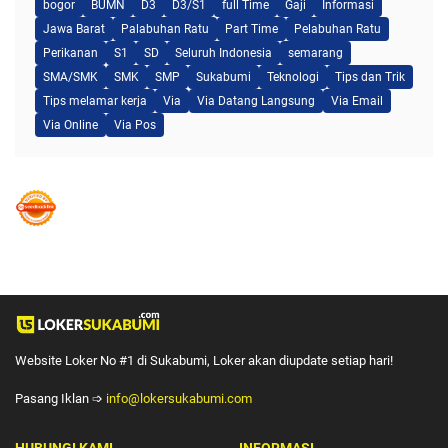
bogor
BUMN
D3
D3/S1
full Time
Gaji
Informasi
Jawa Barat
Palabuhan Ratu
Part Time
Pelabuhan Ratu
Perikanan
S1
SD
Seluruh Indonesia
semarang
SMA/SMK
SMK
SMP
Sukabumi
Teknologi
Tips dan Trik
Tips melamar kerja
Via
Via Datang Langsung
Via Email
Via Online
Via Pos
Website Loker No #1 di Sukabumi, Loker akan diupdate setiap hari!
Pasang Iklan ➩
info@lokersukabumi.com