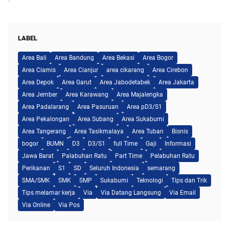
LABEL
Area Bali
Area Bandung
Area Bekasi
Area Bogor
Area Ciamis
Area Cianjur
area cikarang
Area Cirebon
Area Depok
Area Garut
Area Jabodetabek
Area Jakarta
Area Jember
Area Karawang
Area Majalengka
Area Padalarang
Area Pasuruan
Area pD3/S1
Area Pekalongan
Area Subang
Area Sukabumi
Area Tangerang
Area Tasikmalaya
Area Tuban
Bisnis
bogor
BUMN
D3
D3/S1
full Time
Gaji
Informasi
Jawa Barat
Palabuhan Ratu
Part Time
Pelabuhan Ratu
Perikanan
S1
SD
Seluruh Indonesia
semarang
SMA/SMK
SMK
SMP
Sukabumi
Teknologi
Tips dan Trik
Tips melamar kerja
Via
Via Datang Langsung
Via Email
Via Online
Via Pos