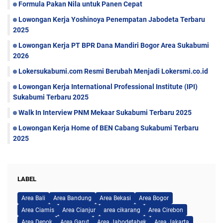
Formula Pakan Nila untuk Panen Cepat
Lowongan Kerja Yoshinoya Penempatan Jabodeta Terbaru
2025
Lowongan Kerja PT BPR Dana Mandiri Bogor Area Sukabumi
2026
Lokersukabumi.com Resmi Berubah Menjadi Lokersmi.co.id
Lowongan Kerja International Professional Institute (IPI)
Sukabumi Terbaru 2025
Walk In Interview PNM Mekaar Sukabumi Terbaru 2025
Lowongan Kerja Home of BEN Cabang Sukabumi Terbaru
2025
LABEL
Area Bali
Area Bandung
Area Bekasi
Area Bogor
Area Ciamis
Area Cianjur
area cikarang
Area Cirebon
Area Depok
Area Garut
Area Jabodetabek
Area Jakarta