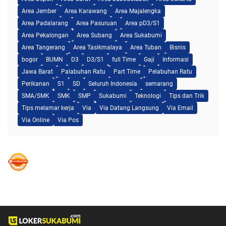
Area Jember
Area Karawang
Area Majalengka
Area Padalarang
Area Pasuruan
Area pD3/S1
Area Pekalongan
Area Subang
Area Sukabumi
Area Tangerang
Area Tasikmalaya
Area Tuban
Bisnis
bogor
BUMN
D3
D3/S1
full Time
Gaji
Informasi
Jawa Barat
Palabuhan Ratu
Part Time
Pelabuhan Ratu
Perikanan
S1
SD
Seluruh Indonesia
semarang
SMA/SMK
SMK
SMP
Sukabumi
Teknologi
Tips dan Trik
Tips melamar kerja
Via
Via Datang Langsung
Via Email
Via Online
Via Pos