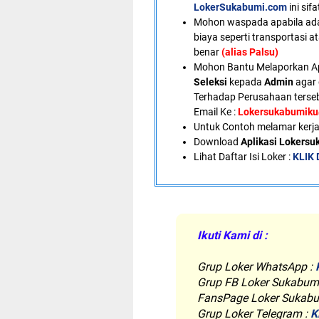
LokerSukabumi.com
ini sif
Mohon waspada apabila ad
biaya seperti transportasi a
benar
(alias Palsu)
Mohon Bantu Melaporkan A
Seleksi
kepada
Admin
agar 
Terhadap Perusahaan terseb
Email Ke :
Lokersukabumik
U
ntuk Contoh melamar kerja
Download
Aplikasi Lokers
Lihat Daftar Isi Loker :
KLIK 
Ikuti Kami di :
Grup Loker WhatsApp
:
Grup FB Loker Sukabum
FansPage Loker Sukabu
Grup Loker Telegram :
K