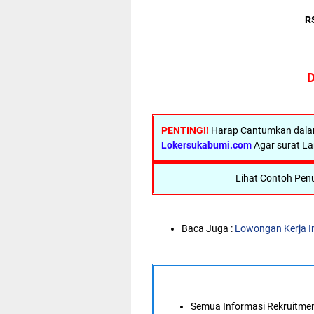
R
D
PENTING!!
Harap Cantumkan dalam 
Lokersukabumi.com
Agar surat La
Lihat Contoh Penu
Baca Juga :
Lowongan Kerja I
Semua Informasi Rekruitment