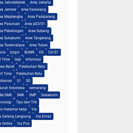
ea Jabodetabek
Area Jakarta
ea Jember
Area Karawang
ea Majalengka
Area Padalarang
ea Pasuruan
Area pD3/S1
ea Pekalongan
Area Subang
ea Sukabumi
Area Tangerang
ea Tasikmalaya
Area Tuban
snis
bogor
BUMN
D3
D3/S1
ll Time
Gaji
Informasi
wa Barat
Palabuhan Ratu
rt Time
Pelabuhan Ratu
rikanan
S1
SD
luruh Indonesia
semarang
MA/SMK
SMK
SMP
Sukabumi
knologi
Tips dan Trik
ps melamar kerja
Via
a Datang Langsung
Via Email
a Online
Via Pos