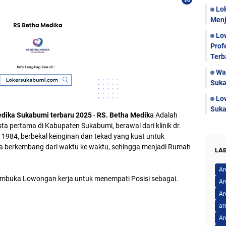
Lo
Menj
Lo
Prof
Terb
Wa
Suka
Lo
Suka
edika Sukabumi terbaru 2025
-
RS. Betha Medik
a Adalah
pertama di Kabupaten Sukabumi, berawal dari klinik dr.
 1984, berbekal keinginan dan tekad yang kuat untuk
 berkembang dari waktu ke waktu, sehingga menjadi Rumah
LA
Ar
buka Lowongan kerja untuk menempati Posisi sebagai.
Ar
Ar
ar
Ar