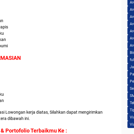
Ar
Ar
Ar
hun
Ar
rapis
Ar
aku
Ar
kan
bumi
Ar
Bi
RMASIAN
fu
Ja
Pa
Pe
Se
aku
S
an
Te
Ti
asi Lowongan kerja diatas, Silahkan dapat mengirimkan
Vi
tera dibawah ini.
Vi
 & Portofolio Terbaikmu Ke :