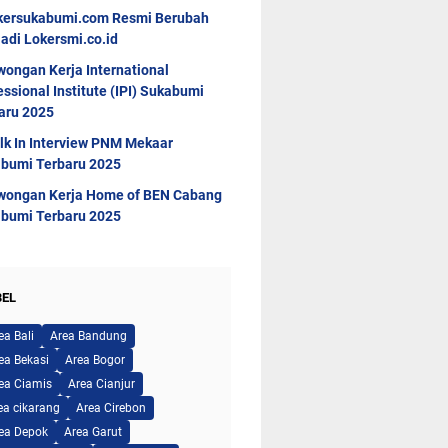
kersukabumi.com Resmi Berubah
adi Lokersmi.co.id
wongan Kerja International
essional Institute (IPI) Sukabumi
aru 2025
lk In Interview PNM Mekaar
bumi Terbaru 2025
wongan Kerja Home of BEN Cabang
bumi Terbaru 2025
BEL
ea Bali
Area Bandung
ea Bekasi
Area Bogor
ea Ciamis
Area Cianjur
ea cikarang
Area Cirebon
ea Depok
Area Garut