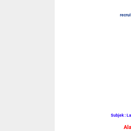
recru
Subjek : L
Al