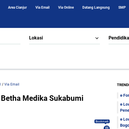
Area Cianjur
Via Email
Via Online
Datang Langsung
SMP
Lokasi
Pendidik
1
/
Via Email
TREND
Fo
 Betha Medika Sukabumi
Lo
Pene
Lo
Bookmark
Bogo