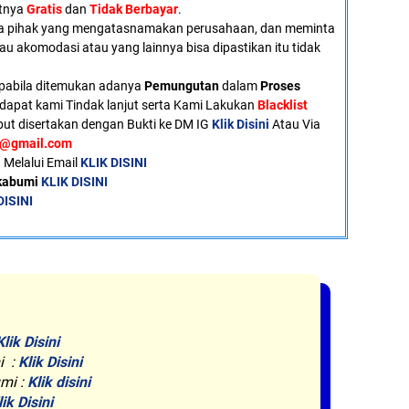
atnya
Gratis
dan
Tidak Berbayar
.
a pihak yang mengatasnamakan perusahaan, dan meminta
tau akomodasi atau yang lainnya bisa dipastikan itu tidak
pabila ditemukan adanya
Pemungutan
dalam
Proses
dapat kami Tindak lanjut serta Kami Lakukan
Blacklist
ut disertakan dengan Bukti ke DM IG
Klik Disini
Atau Via
u@gmail.com
 Melalui Email
KLIK DISINI
ukabumi
KLIK DISINI
DISINI
Klik Disini
i :
Klik Disini
mi :
Klik disini
lik Disini