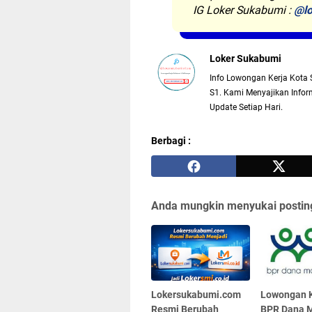
IG Loker Sukabumi :
@lo
Loker Sukabumi
Info Lowongan Kerja Kota 
S1. Kami Menyajikan Inform
Update Setiap Hari.
Berbagi :
Anda mungkin menyukai posting
Lokersukabumi.com
Lowongan K
Resmi Berubah
BPR Dana M