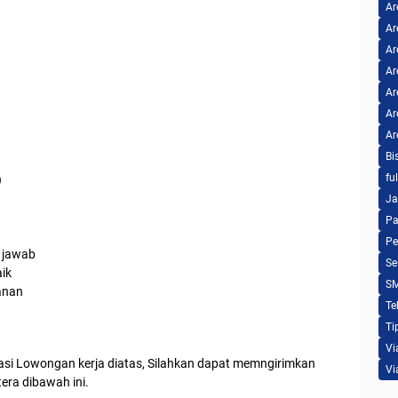
Ar
Ar
Ar
Ar
Ar
Ar
Ar
Bi
fu
)
Ja
Pa
Pe
g jawab
Se
aik
S
anan
Te
Ti
Vi
asi Lowongan kerja diatas, Silahkan dapat memngirimkan
Vi
tera dibawah ini.