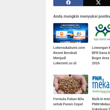
Anda mungkin menyukai posting
Lokersukabumi.com
Lowongan K
Resmi Berubah
BPR Dana M
Menjadi
Bogor Area
Lokersmi.co.id
2026
Formula Pakan Nila
Walk In Int
untuk Panen Cepat
PNM Mekaa
Sukabumi T