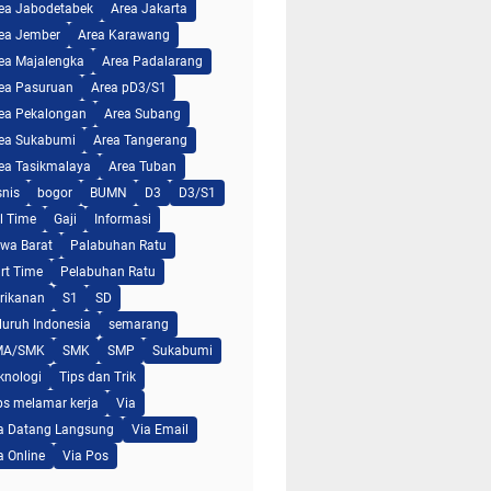
ea Jabodetabek
Area Jakarta
ea Jember
Area Karawang
ea Majalengka
Area Padalarang
ea Pasuruan
Area pD3/S1
ea Pekalongan
Area Subang
ea Sukabumi
Area Tangerang
ea Tasikmalaya
Area Tuban
snis
bogor
BUMN
D3
D3/S1
ll Time
Gaji
Informasi
wa Barat
Palabuhan Ratu
rt Time
Pelabuhan Ratu
rikanan
S1
SD
luruh Indonesia
semarang
MA/SMK
SMK
SMP
Sukabumi
knologi
Tips dan Trik
ps melamar kerja
Via
a Datang Langsung
Via Email
a Online
Via Pos