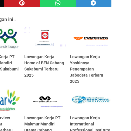
an ini :
erja PT
Lowongan Kerja
Lowongan Kerja
andiri
Home of BEN Cabang
Yoshinoya
 Sukabumi
Sukabumi Terbaru
Penempatan
2025
Jabodeta Terbaru
2025
erview
Lowongan Kerja PT
Lowongan Kerja
r
Makmur Mandiri
International
erbaru
Utama Cabang
Professional Institute