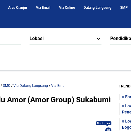
Area Cianjur
Via Email
Via Online
Datang Langsung
SMP
Lokasi
Pendidik
/
SMK
/
Via Datang Langsung
/
Via Email
TREND
Fo
lu Amor (Amor Group) Sukabumi
Lo
Pene
Lo
Bookmark
Bogo