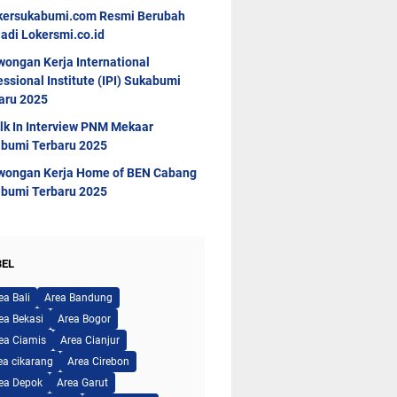
kersukabumi.com Resmi Berubah
adi Lokersmi.co.id
wongan Kerja International
essional Institute (IPI) Sukabumi
aru 2025
lk In Interview PNM Mekaar
bumi Terbaru 2025
wongan Kerja Home of BEN Cabang
bumi Terbaru 2025
BEL
ea Bali
Area Bandung
ea Bekasi
Area Bogor
ea Ciamis
Area Cianjur
ea cikarang
Area Cirebon
ea Depok
Area Garut