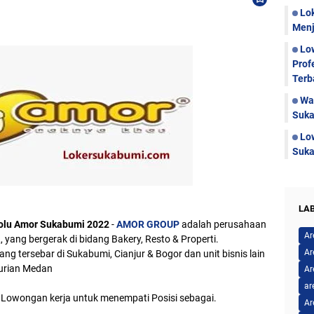
Lo
Menj
Lo
Prof
Terb
Wa
Suka
Lo
Suka
LA
olu Amor Sukabumi 2022
-
AMOR GROUP
adalah perusahaan
Ar
ang bergerak di bidang Bakery, Resto & Properti.
Ar
ng tersebar di Sukabumi, Cianjur & Bogor dan unit bisnis lain
urian Medan
Ar
ar
owongan kerja untuk menempati Posisi sebagai.
Ar