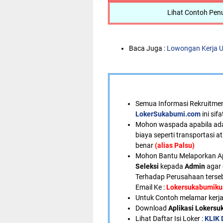
Lihat Contoh Penu
Baca Juga :
Lowongan Kerja U
Semua Informasi Rekruitment
LokerSukabumi.com
ini sif
Mohon waspada apabila ad
biaya seperti transportasi a
benar
(alias Palsu)
Mohon Bantu Melaporkan A
Seleksi
kepada
Admin
agar 
Terhadap Perusahaan terseb
Email Ke :
Lokersukabumik
U
ntuk Contoh melamar kerja
Download
Aplikasi Lokers
Lihat Daftar Isi Loker :
KLIK 