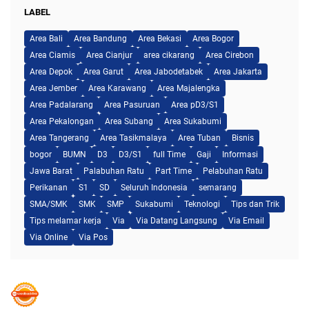
LABEL
Area Bali
Area Bandung
Area Bekasi
Area Bogor
Area Ciamis
Area Cianjur
area cikarang
Area Cirebon
Area Depok
Area Garut
Area Jabodetabek
Area Jakarta
Area Jember
Area Karawang
Area Majalengka
Area Padalarang
Area Pasuruan
Area pD3/S1
Area Pekalongan
Area Subang
Area Sukabumi
Area Tangerang
Area Tasikmalaya
Area Tuban
Bisnis
bogor
BUMN
D3
D3/S1
full Time
Gaji
Informasi
Jawa Barat
Palabuhan Ratu
Part Time
Pelabuhan Ratu
Perikanan
S1
SD
Seluruh Indonesia
semarang
SMA/SMK
SMK
SMP
Sukabumi
Teknologi
Tips dan Trik
Tips melamar kerja
Via
Via Datang Langsung
Via Email
Via Online
Via Pos