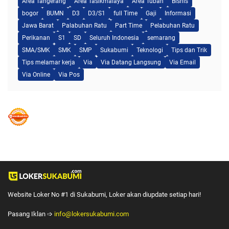
Area Tangerang
Area Tasikmalaya
Area Tuban
Bisnis
bogor
BUMN
D3
D3/S1
full Time
Gaji
Informasi
Jawa Barat
Palabuhan Ratu
Part Time
Pelabuhan Ratu
Perikanan
S1
SD
Seluruh Indonesia
semarang
SMA/SMK
SMK
SMP
Sukabumi
Teknologi
Tips dan Trik
Tips melamar kerja
Via
Via Datang Langsung
Via Email
Via Online
Via Pos
Website Loker No #1 di Sukabumi, Loker akan diupdate setiap hari!
Pasang Iklan ➩
info@lokersukabumi.com