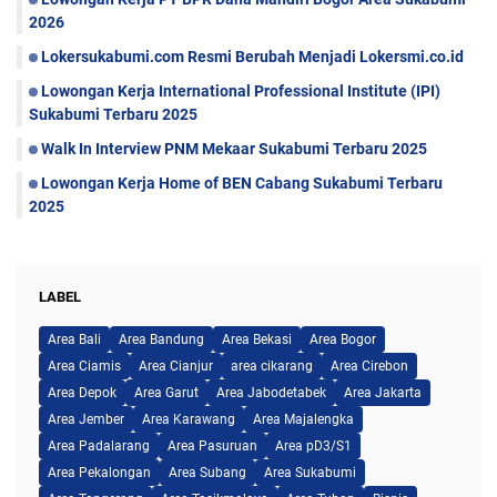
2026
Lokersukabumi.com Resmi Berubah Menjadi Lokersmi.co.id
Lowongan Kerja International Professional Institute (IPI)
Sukabumi Terbaru 2025
Walk In Interview PNM Mekaar Sukabumi Terbaru 2025
Lowongan Kerja Home of BEN Cabang Sukabumi Terbaru
2025
LABEL
Area Bali
Area Bandung
Area Bekasi
Area Bogor
Area Ciamis
Area Cianjur
area cikarang
Area Cirebon
Area Depok
Area Garut
Area Jabodetabek
Area Jakarta
Area Jember
Area Karawang
Area Majalengka
Area Padalarang
Area Pasuruan
Area pD3/S1
Area Pekalongan
Area Subang
Area Sukabumi