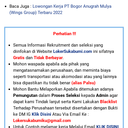
Baca Juga :
Lowongan Kerja PT Bogor Anugrah Mulya
(Wings Group) Terbaru 2022
Perhatian !!!
Semua Informasi Rekruitment dan seleksi yang
diinfokan di Website
LokerSukabumi.com
ini sifatnya
Gratis
dan
Tidak Berbayar
.
Mohon waspada apabila ada pihak yang
mengatasnamakan perusahaan, dan meminta biaya
seperti transportasi atau akomodasi atau yang lainnya
bisa dipastikan itu tidak benar
(alias Palsu)
Mohon Bantu Melaporkan Apabila ditemukan adanya
Pemungutan
dalam
Proses Seleksi
kepada
Admin
agar
dapat kami Tindak lanjut serta Kami Lakukan
Blacklist
Terhadap Perusahaan tersebut disertakan dengan Bukti
ke DM IG
Klik Disini
Atau Via Email Ke :
Lokersukabumiku@gmail.com
U
ntuk Contoh melamar kerja Melalui Email
KLIK DISINI