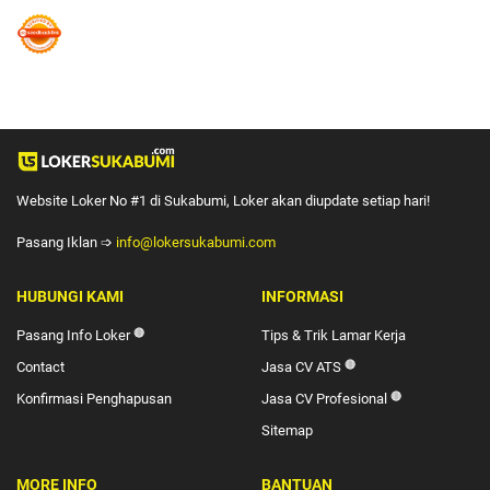
Website Loker No #1 di Sukabumi, Loker akan diupdate setiap hari!
Pasang Iklan ➩
info@lokersukabumi.com
HUBUNGI KAMI
INFORMASI
Pasang Info Loker
🔴
Tips & Trik Lamar Kerja
Contact
Jasa CV ATS
🔴
Konfirmasi Penghapusan
Jasa CV Profesional
🔴
Sitemap
MORE INFO
BANTUAN