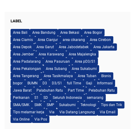
LABEL
Area Bali
Area Bandung
Area Bekasi
Area Bogor
Area Ciamis
Area Cianjur
area cikarang
Area Cirebon
Area Depok
Area Garut
Area Jabodetabek
Area Jakarta
Area Jember
Area Karawang
Area Majalengka
Area Padalarang
Area Pasuruan
Area pD3/S1
Area Pekalongan
Area Subang
Area Sukabumi
Area Tangerang
Area Tasikmalaya
Area Tuban
Bisnis
bogor
BUMN
D3
D3/S1
full Time
Gaji
Informasi
Jawa Barat
Palabuhan Ratu
Part Time
Pelabuhan Ratu
Perikanan
S1
SD
Seluruh Indonesia
semarang
SMA/SMK
SMK
SMP
Sukabumi
Teknologi
Tips dan Trik
Tips melamar kerja
Via
Via Datang Langsung
Via Email
Via Online
Via Pos