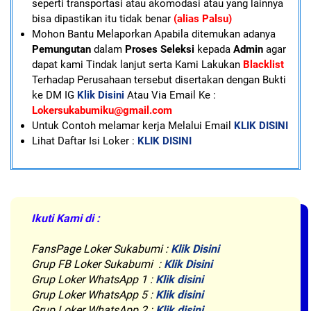
seperti transportasi atau akomodasi atau yang lainnya
bisa dipastikan itu tidak benar
(alias Palsu)
Mohon Bantu Melaporkan Apabila ditemukan adanya
Pemungutan
dalam
Proses Seleksi
kepada
Admin
agar
dapat kami Tindak lanjut serta Kami Lakukan
Blacklist
Terhadap Perusahaan tersebut disertakan dengan Bukti
ke DM IG
Klik Disini
Atau Via Email Ke :
Lokersukabumiku@gmail.com
U
ntuk Contoh melamar kerja Melalui Email
KLIK DISINI
Lihat Daftar Isi Loker :
KLIK DISINI
Ikuti Kami di :
FansPage Loker Sukabumi :
Klik Disini
Grup FB Loker Sukabumi :
Klik Disini
Grup Loker WhatsApp 1 :
Klik disini
Grup Loker WhatsApp 5 :
Klik disini
Grup Loker WhatsApp 2 :
Klik disini