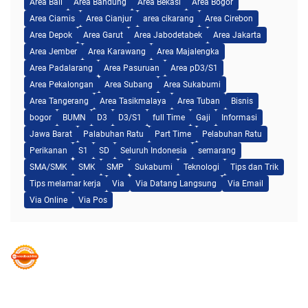
Area Bali
Area Bandung
Area Bekasi
Area Bogor
Area Ciamis
Area Cianjur
area cikarang
Area Cirebon
Area Depok
Area Garut
Area Jabodetabek
Area Jakarta
Area Jember
Area Karawang
Area Majalengka
Area Padalarang
Area Pasuruan
Area pD3/S1
Area Pekalongan
Area Subang
Area Sukabumi
Area Tangerang
Area Tasikmalaya
Area Tuban
Bisnis
bogor
BUMN
D3
D3/S1
full Time
Gaji
Informasi
Jawa Barat
Palabuhan Ratu
Part Time
Pelabuhan Ratu
Perikanan
S1
SD
Seluruh Indonesia
semarang
SMA/SMK
SMK
SMP
Sukabumi
Teknologi
Tips dan Trik
Tips melamar kerja
Via
Via Datang Langsung
Via Email
Via Online
Via Pos