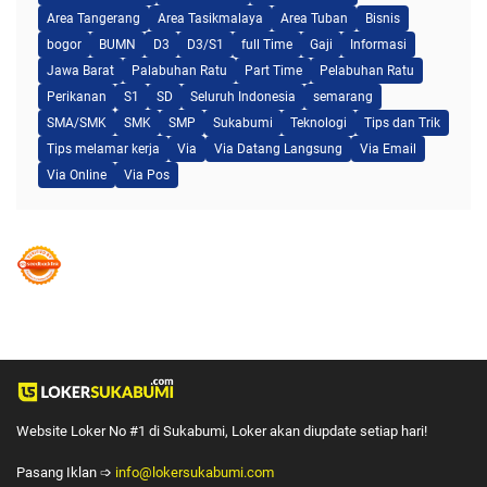
Area Tangerang
Area Tasikmalaya
Area Tuban
Bisnis
bogor
BUMN
D3
D3/S1
full Time
Gaji
Informasi
Jawa Barat
Palabuhan Ratu
Part Time
Pelabuhan Ratu
Perikanan
S1
SD
Seluruh Indonesia
semarang
SMA/SMK
SMK
SMP
Sukabumi
Teknologi
Tips dan Trik
Tips melamar kerja
Via
Via Datang Langsung
Via Email
Via Online
Via Pos
Website Loker No #1 di Sukabumi, Loker akan diupdate setiap hari!
Pasang Iklan ➩
info@lokersukabumi.com