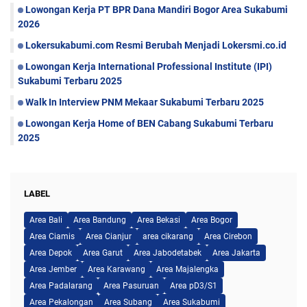
Lowongan Kerja PT BPR Dana Mandiri Bogor Area Sukabumi
2026
Lokersukabumi.com Resmi Berubah Menjadi Lokersmi.co.id
Lowongan Kerja International Professional Institute (IPI)
Sukabumi Terbaru 2025
Walk In Interview PNM Mekaar Sukabumi Terbaru 2025
Lowongan Kerja Home of BEN Cabang Sukabumi Terbaru
2025
LABEL
Area Bali
Area Bandung
Area Bekasi
Area Bogor
Area Ciamis
Area Cianjur
area cikarang
Area Cirebon
Area Depok
Area Garut
Area Jabodetabek
Area Jakarta
Area Jember
Area Karawang
Area Majalengka
Area Padalarang
Area Pasuruan
Area pD3/S1
Area Pekalongan
Area Subang
Area Sukabumi