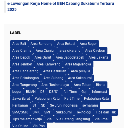
Lowongan Kerja Home of BEN Cabang Sukabumi Terbaru
2025
LABEL
Area Bali
Area Bandung
Area Bekasi
Area Bogor
Area Ciamis
Area Cianjur
area cikarang
Area Cirebon
Area Depok
Area Garut
Area Jabodetabek
Area Jakarta
Area Jember
Area Karawang
Area Majalengka
Area Padalarang
Area Pasuruan
Area pD3/S1
Area Pekalongan
Area Subang
Area Sukabumi
Area Tangerang
Area Tasikmalaya
Area Tuban
Bisnis
bogor
BUMN
D3
D3/S1
full Time
Gaji
Informasi
Jawa Barat
Palabuhan Ratu
Part Time
Pelabuhan Ratu
Perikanan
S1
SD
Seluruh Indonesia
semarang
SMA/SMK
SMK
SMP
Sukabumi
Teknologi
Tips dan Trik
Tips melamar kerja
Via
Via Datang Langsung
Via Email
Via Online
Via Pos