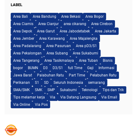
LABEL
Area Bali
Area Bandung
Area Bekasi
Area Bogor
Area Ciamis
Area Cianjur
area cikarang
Area Cirebon
Area Depok
Area Garut
Area Jabodetabek
Area Jakarta
Area Jember
Area Karawang
Area Majalengka
Area Padalarang
Area Pasuruan
Area pD3/S1
Area Pekalongan
Area Subang
Area Sukabumi
Area Tangerang
Area Tasikmalaya
Area Tuban
Bisnis
bogor
BUMN
D3
D3/S1
full Time
Gaji
Informasi
Jawa Barat
Palabuhan Ratu
Part Time
Pelabuhan Ratu
Perikanan
S1
SD
Seluruh Indonesia
semarang
SMA/SMK
SMK
SMP
Sukabumi
Teknologi
Tips dan Trik
Tips melamar kerja
Via
Via Datang Langsung
Via Email
Via Online
Via Pos