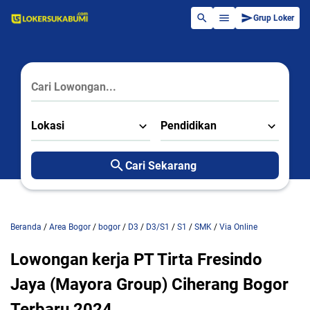
Grup Loker
Lokasi
Pendidikan
Cari Sekarang
Beranda
/
Area Bogor
/
bogor
/
D3
/
D3/S1
/
S1
/
SMK
/
Via Online
Lowongan kerja PT Tirta Fresindo
Jaya (Mayora Group) Ciherang Bogor
Terbaru 2024