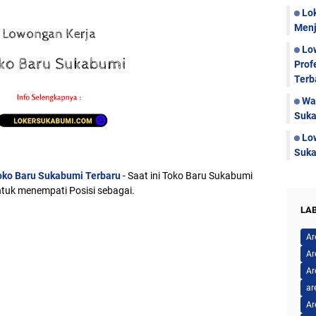
Lo
Menj
Lo
Prof
Terb
Wa
Suka
Lo
Suka
oko Baru Sukabumi Terbaru
- Saat ini Toko Baru Sukabumi
uk menempati Posisi sebagai.
LA
Ar
Ar
Ar
ar
Ar