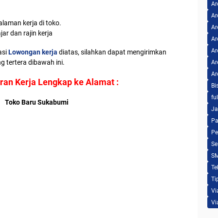
Ar
Ar
aman kerja di toko.
Ar
jar dan rajin kerja
Ar
Ar
asi
Lowongan kerja
diatas, silahkan dapat mengirimkan
 tertera dibawah ini.
Ar
Ar
ran Kerja Lengkap ke Alamat :
Bi
fu
Toko Baru Sukabumi
Ja
Pa
Pe
Se
S
Te
Ti
Vi
Vi