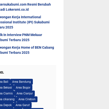
kersukabumi.com Resmi Berubah
adi Lokersmi.co.id
wongan Kerja International
essional Institute (IPI) Sukabumi
aru 2025
lk In Interview PNM Mekaar
bumi Terbaru 2025
wongan Kerja Home of BEN Cabang
bumi Terbaru 2025
BEL
ea Bali
Area Bandung
ea Bekasi
Area Bogor
ea Ciamis
Area Cianjur
ea cikarang
Area Cirebon
ea Depok
Area Garut