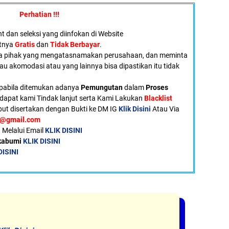
Perhatian !!!
 dan seleksi yang diinfokan di Website
atnya
Gratis
dan
Tidak Berbayar
.
a pihak yang mengatasnamakan perusahaan, dan meminta
tau akomodasi atau yang lainnya bisa dipastikan itu tidak
pabila ditemukan adanya
Pemungutan
dalam
Proses
dapat kami Tindak lanjut serta Kami Lakukan
Blacklist
ut disertakan dengan Bukti ke DM IG
Klik Disini
Atau Via
u@gmail.com
 Melalui Email
KLIK DISINI
ukabumi
KLIK DISINI
DISINI