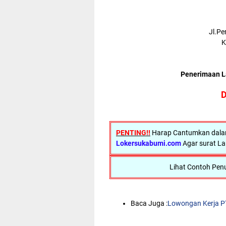
Jl.Pe
K
Penerimaan La
D
PENTING!!
Harap Cantumkan dalam 
Lokersukabumi.com
Agar surat La
Lihat Contoh Penu
Baca Juga :
Lowongan Kerja P