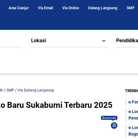
Area Cianjur
Via Email
Via Online
Datang Langsung
SMP
Lokasi
Pendidik
MK
/
SMP
/
Via Datang Langsung
TREND
Fo
ko Baru Sukabumi Terbaru 2025
Lo
Pene
Bookmark
Lo
Bogo