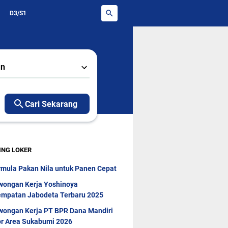
D3/S1
an
Cari Sekarang
ING LOKER
rmula Pakan Nila untuk Panen Cepat
wongan Kerja Yoshinoya
mpatan Jabodeta Terbaru 2025
wongan Kerja PT BPR Dana Mandiri
r Area Sukabumi 2026