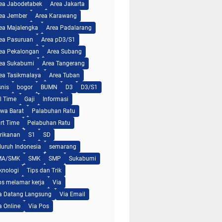
ea Jabodetabek
Area Jakarta
ea Jember
Area Karawang
ea Majalengka
Area Padalarang
ea Pasuruan
Area pD3/S1
ea Pekalongan
Area Subang
ea Sukabumi
Area Tangerang
ea Tasikmalaya
Area Tuban
snis
bogor
BUMN
D3
D3/S1
ll Time
Gaji
Informasi
wa Barat
Palabuhan Ratu
rt Time
Pelabuhan Ratu
rikanan
S1
SD
luruh Indonesia
semarang
MA/SMK
SMK
SMP
Sukabumi
knologi
Tips dan Trik
ps melamar kerja
Via
a Datang Langsung
Via Email
a Online
Via Pos