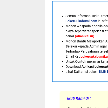
Semua Informasi Rekruitment
LokerSukabumi.com
ini sif
Mohon waspada apabila ad
biaya seperti transportasi a
benar
(alias Palsu)
Mohon Bantu Melaporkan A
Seleksi
kepada
Admin
agar 
Terhadap Perusahaan terseb
Email Ke :
Lokersukabumik
U
ntuk Contoh melamar kerja
Download
Aplikasi Lokers
Lihat Daftar Isi Loker :
KLIK 
Ikuti Kami di :