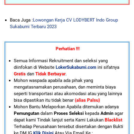
Baca Juga :
Lowongan Kerja CV LODYBERT Indo Group
Sukabumi Terbaru 2023
Perhatian !!!
Semua Informasi Rekruitment dan seleksi yang
diinfokan di Website
LokerSukabumi.com
ini sifatnya
Gratis
dan
Tidak Berbayar
.
Mohon waspada apabila ada pihak yang
mengatasnamakan perusahaan, dan meminta biaya
seperti transportasi atau akomodasi atau yang lainnya
bisa dipastikan itu tidak benar
(alias Palsu)
Mohon Bantu Melaporkan Apabila ditemukan adanya
Pemungutan
dalam
Proses Seleksi
kepada
Admin
agar
dapat kami Tindak lanjut serta Kami Lakukan
Blacklist
Terhadap Perusahaan tersebut disertakan dengan Bukti
ke DM IG
Klik Disini
Atau Via Email Ke :