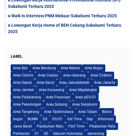
Sukabumi Terbaru 2025
Walk In Interview PNM Mekaar Sukabumi Terbaru 2025
Lowongan Kerja Home of BEN Cabang Sukabumi Terbaru
2025
LABEL
Area Bali
Area Bandung
Area Bekasi
Area Bogor
Area Ciamis
Area Cianjur
area cikarang
Area Cirebon
Area Depok
Area Garut
Area Jabodetabek
Area Jakarta
Area Jember
Area Karawang
Area Majalengka
Area Padalarang
Area Pasuruan
Area pD3/S1
Area Pekalongan
Area Subang
Area Sukabumi
Area Tangerang
Area Tasikmalaya
Area Tuban
Bisnis
bogor
BUMN
D3
D3/S1
full Time
Gaji
Informasi
Jawa Barat
Palabuhan Ratu
Part Time
Pelabuhan Ratu
Perikanan
S1
SD
Seluruh Indonesia
semarang