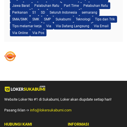
Jawa Barat
Palabuhan Ratu
Part Time
Pelabuhan Ratu
Perikanan
S1
SD
Seluruh Indonesia
semarang
SMA/SMK
SMK
SMP
Sukabumi
Teknologi
Tips dan Trik
Tips melamar kerja
Via
Via Datang Langsung
Via Email
Via Online
Via Pos
Website Loker No #1 di Sukabumi, Loker akan diupdate setiap hari!
Pasang Iklan ➩
info@lokersukabumi.com
HUBUNGI KAMI
INFORMASI