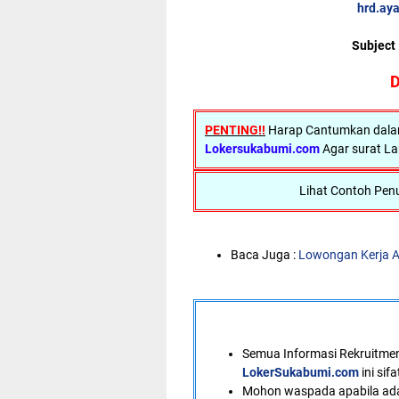
hrd.ay
Subject
D
PENTING!!
Harap Cantumkan dalam 
Lokersukabumi.com
Agar surat La
Lihat Contoh Penu
Baca Juga :
Lowongan Kerja A
Semua Informasi Rekruitment
LokerSukabumi.com
ini sif
Mohon waspada apabila ad