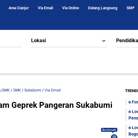
Area Cianjur
Via Email
Via Online
Datang Langsung
SMP
Lokasi
Pendidik
A/SMK
/
SMK
/
Sukabumi
/
Via Email
TREND
Fo
am Geprek Pangeran Sukabumi
Lo
Pene
Lo
Bookmark
Bogo