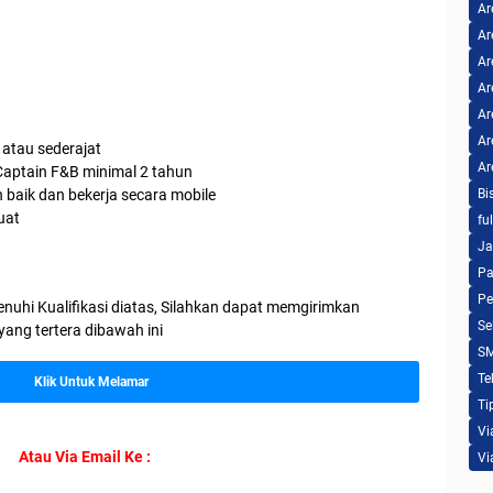
Ar
Ar
Ar
Ar
Ar
Ar
atau sederajat
Ar
aptain F&B minimal 2 tahun
baik dan bekerja secara mobile
Bi
uat
fu
n
Ja
Pa
Pe
nuhi Kualifikasi diatas, Silahkan dapat memgirimkan
Se
 yang tertera dibawah ini
S
Te
Klik Untuk Melamar
Ti
Vi
Atau Via Email Ke :
Vi