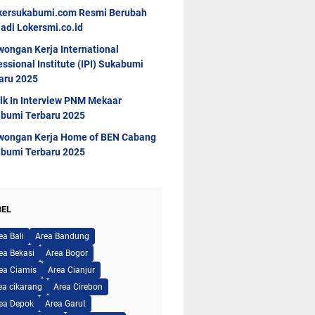
kersukabumi.com Resmi Berubah
adi Lokersmi.co.id
wongan Kerja International
essional Institute (IPI) Sukabumi
aru 2025
lk In Interview PNM Mekaar
bumi Terbaru 2025
wongan Kerja Home of BEN Cabang
bumi Terbaru 2025
BEL
ea Bali
Area Bandung
ea Bekasi
Area Bogor
ea Ciamis
Area Cianjur
ea cikarang
Area Cirebon
ea Depok
Area Garut