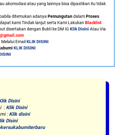
tau akomodasi atau yang lainnya bisa dipastikan itu tidak
pabila ditemukan adanya
Pemungutan
dalam
Proses
dapat kami Tindak lanjut serta Kami Lakukan
Blacklist
ut disertakan dengan Bukti ke DM IG
Klik Disini
Atau Via
u@gmail.com
 Melalui Email
KLIK DISINI
ukabumi
KLIK DISINI
DISINI
Klik Disini
i :
Klik Disini
mi :
Klik disini
lik Disini
kersukabumiterbaru