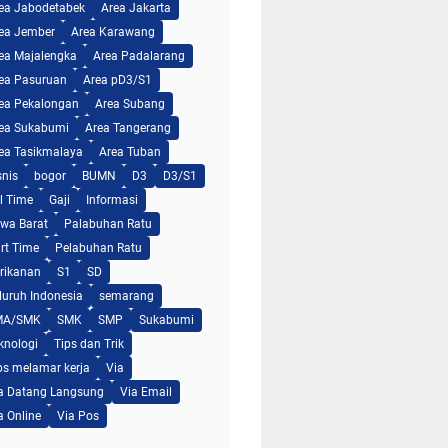
ea Jabodetabek
Area Jakarta
ea Jember
Area Karawang
ea Majalengka
Area Padalarang
ea Pasuruan
Area pD3/S1
ea Pekalongan
Area Subang
ea Sukabumi
Area Tangerang
ea Tasikmalaya
Area Tuban
snis
bogor
BUMN
D3
D3/S1
ll Time
Gaji
Informasi
wa Barat
Palabuhan Ratu
rt Time
Pelabuhan Ratu
rikanan
S1
SD
luruh Indonesia
semarang
MA/SMK
SMK
SMP
Sukabumi
knologi
Tips dan Trik
ps melamar kerja
Via
a Datang Langsung
Via Email
a Online
Via Pos