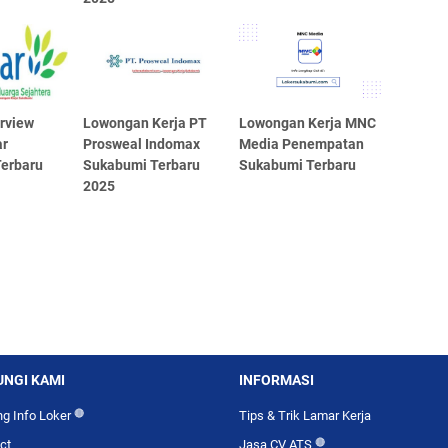
erview
Lowongan Kerja PT
Lowongan Kerja MNC
r
Prosweal Indomax
Media Penempatan
erbaru
Sukabumi Terbaru
Sukabumi Terbaru
2025
NGI KAMI
INFORMASI
g Info Loker
🔴
Tips & Trik Lamar Kerja
ct
Jasa CV ATS
🔴