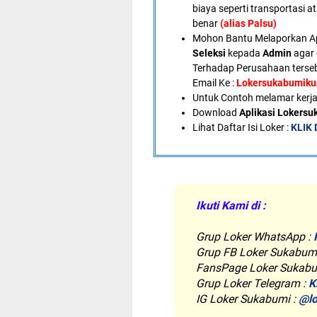
biaya seperti transportasi a
benar
(alias Palsu)
Mohon Bantu Melaporkan A
Seleksi
kepada
Admin
agar 
Terhadap Perusahaan terseb
Email Ke :
Lokersukabumik
U
ntuk Contoh melamar kerja
Download
Aplikasi Lokers
Lihat Daftar Isi Loker :
KLIK 
Ikuti Kami di :
Grup Loker WhatsApp
:
Grup FB Loker Sukabum
FansPage Loker Sukabu
Grup Loker Telegram :
K
IG Loker Sukabumi :
@lo