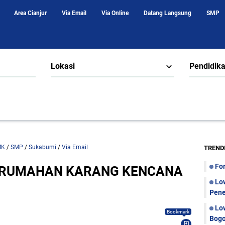
Area Cianjur
Via Email
Via Online
Datang Langsung
SMP
Lokasi
Pendidik
MK
/
SMP
/
Sukabumi
/
Via Email
TREND
Fo
PERUMAHAN KARANG KENCANA
Lo
Pene
Lo
Bookmark
Bogo