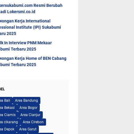
kersukabumi.com Resmi Berubah
adi Lokersmi.co.id
wongan Kerja International
essional Institute (IPI) Sukabumi
aru 2025
lk In Interview PNM Mekaar
bumi Terbaru 2025
wongan Kerja Home of BEN Cabang
bumi Terbaru 2025
BEL
ea Bali
Area Bandung
ea Bekasi
Area Bogor
ea Ciamis
Area Cianjur
ea cikarang
Area Cirebon
ea Depok
Area Garut