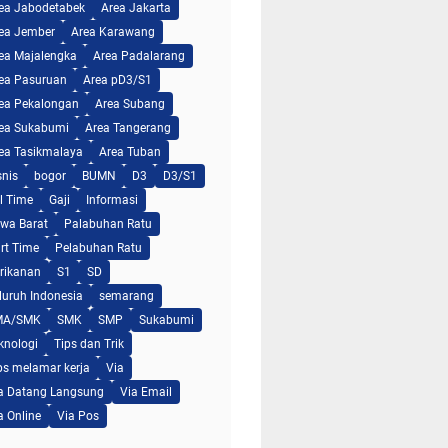
ea Jabodetabek
Area Jakarta
ea Jember
Area Karawang
ea Majalengka
Area Padalarang
ea Pasuruan
Area pD3/S1
ea Pekalongan
Area Subang
ea Sukabumi
Area Tangerang
ea Tasikmalaya
Area Tuban
snis
bogor
BUMN
D3
D3/S1
ll Time
Gaji
Informasi
wa Barat
Palabuhan Ratu
rt Time
Pelabuhan Ratu
rikanan
S1
SD
luruh Indonesia
semarang
MA/SMK
SMK
SMP
Sukabumi
knologi
Tips dan Trik
ps melamar kerja
Via
a Datang Langsung
Via Email
a Online
Via Pos