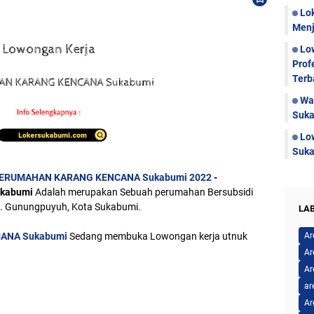
Lo
Menj
Lo
Prof
Terb
Wa
Suka
Lo
Suka
 PERUMAHAN KARANG KENCANA Sukabumi 2022
-
kabumi
Adalah merupakan Sebuah perumahan Bersubsidi
ec. Gunungpuyuh, Kota Sukabumi.
LA
ANA Sukabumi
Sedang membuka Lowongan kerja utnuk
Ar
Ar
Ar
ar
Ar