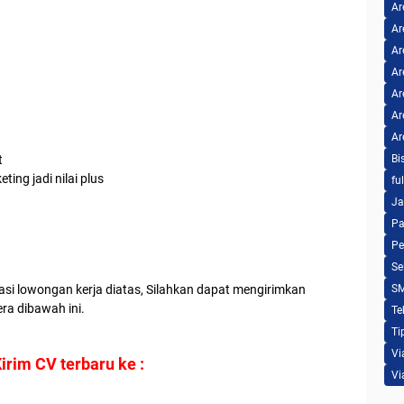
Ar
Ar
Ar
Ar
Ar
Ar
Ar
t
Bi
ing jadi nilai plus
fu
Ja
Pa
Pe
Se
asi lowongan kerja diatas, Silahkan dapat mengirimkan
S
era dibawah ini.
Te
Ti
Vi
irim CV terbaru ke :
Vi