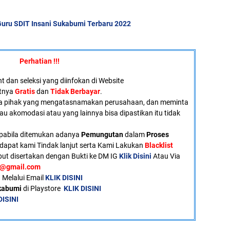
uru SDIT Insani Sukabumi Terbaru 2022
Perhatian !!!
 dan seleksi yang diinfokan di Website
atnya
Gratis
dan
Tidak Berbayar
.
a pihak yang mengatasnamakan perusahaan, dan meminta
tau akomodasi atau yang lainnya bisa dipastikan itu tidak
pabila ditemukan adanya
Pemungutan
dalam
Proses
dapat kami Tindak lanjut serta Kami Lakukan
Blacklist
ut disertakan dengan Bukti ke DM IG
Klik Disini
Atau Via
u@gmail.com
 Melalui Email
KLIK DISINI
ukabumi
di Playstore
KLIK DISINI
DISINI