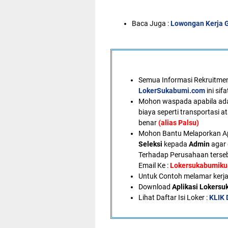
Baca Juga :
Lowongan Kerja G
Semua Informasi Rekruitment
LokerSukabumi.com
ini sif
Mohon waspada apabila ad
biaya seperti transportasi a
benar
(alias Palsu)
Mohon Bantu Melaporkan A
Seleksi
kepada
Admin
agar 
Terhadap Perusahaan terseb
Email Ke :
Lokersukabumik
U
ntuk Contoh melamar kerja
Download
Aplikasi Lokers
Lihat Daftar Isi Loker :
KLIK 