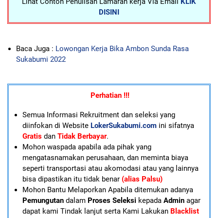
Lihat Contoh Penulisan Lamaran kerja Via Email
KLIK
DISINI
Baca Juga :
Lowongan Kerja Bika Ambon Sunda Rasa
Sukabumi 2022
Perhatian !!!
Semua Informasi Rekruitment dan seleksi yang
diinfokan di Website
LokerSukabumi.com
ini sifatnya
Gratis
dan
Tidak Berbayar
.
Mohon waspada apabila ada pihak yang
mengatasnamakan perusahaan, dan meminta biaya
seperti transportasi atau akomodasi atau yang lainnya
bisa dipastikan itu tidak benar
(alias Palsu)
Mohon Bantu Melaporkan Apabila ditemukan adanya
Pemungutan
dalam
Proses Seleksi
kepada
Admin
agar
dapat kami Tindak lanjut serta Kami Lakukan
Blacklist