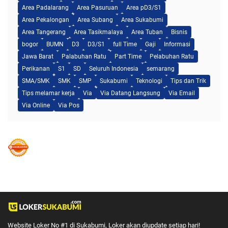
Area Padalarang
Area Pasuruan
Area pD3/S1
Area Pekalongan
Area Subang
Area Sukabumi
Area Tangerang
Area Tasikmalaya
Area Tuban
Bisnis
bogor
BUMN
D3
D3/S1
full Time
Gaji
Informasi
Jawa Barat
Palabuhan Ratu
Part Time
Pelabuhan Ratu
Perikanan
S1
SD
Seluruh Indonesia
semarang
SMA/SMK
SMK
SMP
Sukabumi
Teknologi
Tips dan Trik
Tips melamar kerja
Via
Via Datang Langsung
Via Email
Via Online
Via Pos
Website Loker No #1 di Sukabumi, Loker akan diupdate setiap hari!