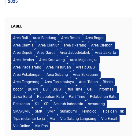
2025
LABEL
Area Bali
Area Bandung
Area Bekasi
Area Bogor
Area Ciamis
Area Cianjur
area cikarang
Area Cirebon
Area Depok
Area Garut
Area Jabodetabek
Area Jakarta
Area Jember
Area Karawang
Area Majalengka
Area Padalarang
Area Pasuruan
Area pD3/S1
Area Pekalongan
Area Subang
Area Sukabumi
Area Tangerang
Area Tasikmalaya
Area Tuban
Bisnis
bogor
BUMN
D3
D3/S1
full Time
Gaji
Informasi
Jawa Barat
Palabuhan Ratu
Part Time
Pelabuhan Ratu
Perikanan
S1
SD
Seluruh Indonesia
semarang
SMA/SMK
SMK
SMP
Sukabumi
Teknologi
Tips dan Trik
Tips melamar kerja
Via
Via Datang Langsung
Via Email
Via Online
Via Pos