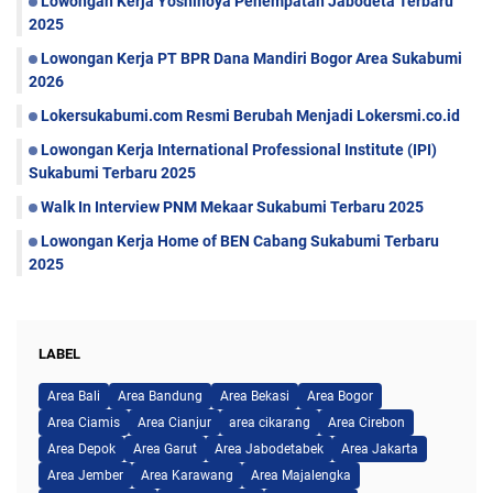
Lowongan Kerja Yoshinoya Penempatan Jabodeta Terbaru
2025
Lowongan Kerja PT BPR Dana Mandiri Bogor Area Sukabumi
2026
Lokersukabumi.com Resmi Berubah Menjadi Lokersmi.co.id
Lowongan Kerja International Professional Institute (IPI)
Sukabumi Terbaru 2025
Walk In Interview PNM Mekaar Sukabumi Terbaru 2025
Lowongan Kerja Home of BEN Cabang Sukabumi Terbaru
2025
LABEL
Area Bali
Area Bandung
Area Bekasi
Area Bogor
Area Ciamis
Area Cianjur
area cikarang
Area Cirebon
Area Depok
Area Garut
Area Jabodetabek
Area Jakarta
Area Jember
Area Karawang
Area Majalengka