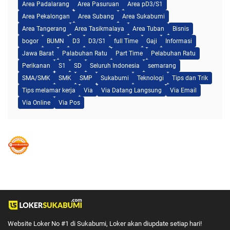
Area Padalarang
Area Pasuruan
Area pD3/S1
Area Pekalongan
Area Subang
Area Sukabumi
Area Tangerang
Area Tasikmalaya
Area Tuban
Bisnis
bogor
BUMN
D3
D3/S1
full Time
Gaji
Informasi
Jawa Barat
Palabuhan Ratu
Part Time
Pelabuhan Ratu
Perikanan
S1
SD
Seluruh Indonesia
semarang
SMA/SMK
SMK
SMP
Sukabumi
Teknologi
Tips dan Trik
Tips melamar kerja
Via
Via Datang Langsung
Via Email
Via Online
Via Pos
Website Loker No #1 di Sukabumi, Loker akan diupdate setiap hari!