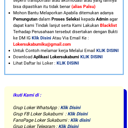
seperti transportasi atau akomodasi atau yang lainnya
bisa dipastikan itu tidak benar
(alias Palsu)
Mohon Bantu Melaporkan Apabila ditemukan adanya
Pemungutan
dalam
Proses Seleksi
kepada
Admin
agar
dapat kami Tindak lanjut serta Kami Lakukan
Blacklist
Terhadap Perusahaan tersebut disertakan dengan Bukti
ke DM IG
Klik Disini
Atau Via Email Ke :
Lokersukabumiku@gmail.com
U
ntuk Contoh melamar kerja Melalui Email
KLIK DISINI
Download
Aplikasi Lokersukabumi
KLIK DISINI
Lihat Daftar Isi Loker :
KLIK DISINI
Ikuti Kami di :
Grup Loker WhatsApp
:
Klik Disini
Grup FB Loker Sukabumi :
Klik Disini
FansPage Loker Sukabumi :
Klik disini
Grup Loker Telegram :
Klik Disini