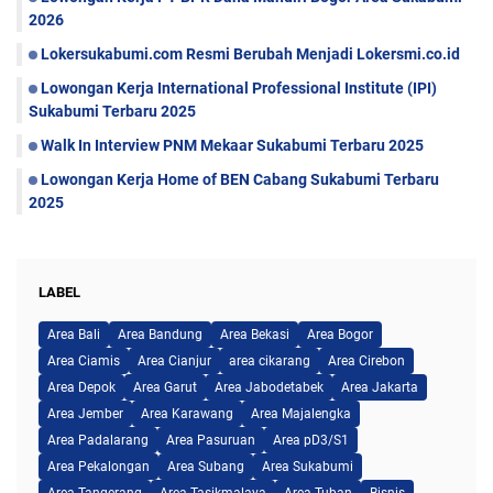
2026
Lokersukabumi.com Resmi Berubah Menjadi Lokersmi.co.id
Lowongan Kerja International Professional Institute (IPI)
Sukabumi Terbaru 2025
Walk In Interview PNM Mekaar Sukabumi Terbaru 2025
Lowongan Kerja Home of BEN Cabang Sukabumi Terbaru
2025
LABEL
Area Bali
Area Bandung
Area Bekasi
Area Bogor
Area Ciamis
Area Cianjur
area cikarang
Area Cirebon
Area Depok
Area Garut
Area Jabodetabek
Area Jakarta
Area Jember
Area Karawang
Area Majalengka
Area Padalarang
Area Pasuruan
Area pD3/S1
Area Pekalongan
Area Subang
Area Sukabumi
Area Tangerang
Area Tasikmalaya
Area Tuban
Bisnis