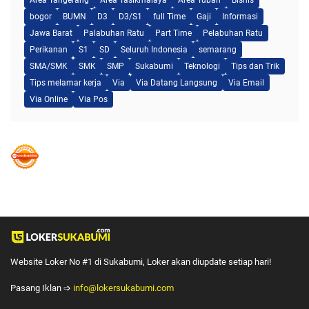
bogor
BUMN
D3
D3/S1
full Time
Gaji
Informasi
Jawa Barat
Palabuhan Ratu
Part Time
Pelabuhan Ratu
Perikanan
S1
SD
Seluruh Indonesia
semarang
SMA/SMK
SMK
SMP
Sukabumi
Teknologi
Tips dan Trik
Tips melamar kerja
Via
Via Datang Langsung
Via Email
Via Online
Via Pos
Website Loker No #1 di Sukabumi, Loker akan diupdate setiap hari!
Pasang Iklan ➩
info@lokersukabumi.com