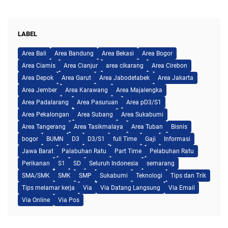
LABEL
Area Bali
Area Bandung
Area Bekasi
Area Bogor
Area Ciamis
Area Cianjur
area cikarang
Area Cirebon
Area Depok
Area Garut
Area Jabodetabek
Area Jakarta
Area Jember
Area Karawang
Area Majalengka
Area Padalarang
Area Pasuruan
Area pD3/S1
Area Pekalongan
Area Subang
Area Sukabumi
Area Tangerang
Area Tasikmalaya
Area Tuban
Bisnis
bogor
BUMN
D3
D3/S1
full Time
Gaji
Informasi
Jawa Barat
Palabuhan Ratu
Part Time
Pelabuhan Ratu
Perikanan
S1
SD
Seluruh Indonesia
semarang
SMA/SMK
SMK
SMP
Sukabumi
Teknologi
Tips dan Trik
Tips melamar kerja
Via
Via Datang Langsung
Via Email
Via Online
Via Pos