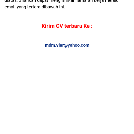
diatas, Silahkan dapat mengirimkan lamaran kerja melalui
email yang tertera dibawah ini.
Kirim CV terbaru Ke :
mdm.viar@yahoo.com