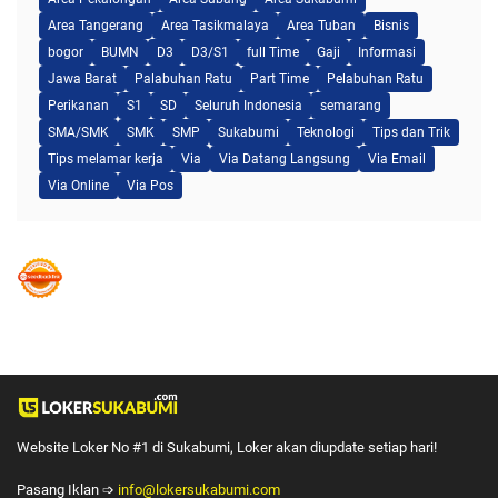
Area Tangerang
Area Tasikmalaya
Area Tuban
Bisnis
bogor
BUMN
D3
D3/S1
full Time
Gaji
Informasi
Jawa Barat
Palabuhan Ratu
Part Time
Pelabuhan Ratu
Perikanan
S1
SD
Seluruh Indonesia
semarang
SMA/SMK
SMK
SMP
Sukabumi
Teknologi
Tips dan Trik
Tips melamar kerja
Via
Via Datang Langsung
Via Email
Via Online
Via Pos
Website Loker No #1 di Sukabumi, Loker akan diupdate setiap hari!
Pasang Iklan ➩
info@lokersukabumi.com