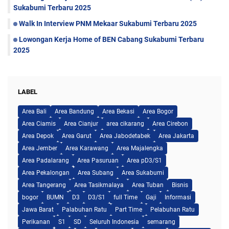
Sukabumi Terbaru 2025
Walk In Interview PNM Mekaar Sukabumi Terbaru 2025
Lowongan Kerja Home of BEN Cabang Sukabumi Terbaru
2025
LABEL
Area Bali
Area Bandung
Area Bekasi
Area Bogor
Area Ciamis
Area Cianjur
area cikarang
Area Cirebon
Area Depok
Area Garut
Area Jabodetabek
Area Jakarta
Area Jember
Area Karawang
Area Majalengka
Area Padalarang
Area Pasuruan
Area pD3/S1
Area Pekalongan
Area Subang
Area Sukabumi
Area Tangerang
Area Tasikmalaya
Area Tuban
Bisnis
bogor
BUMN
D3
D3/S1
full Time
Gaji
Informasi
Jawa Barat
Palabuhan Ratu
Part Time
Pelabuhan Ratu
Perikanan
S1
SD
Seluruh Indonesia
semarang