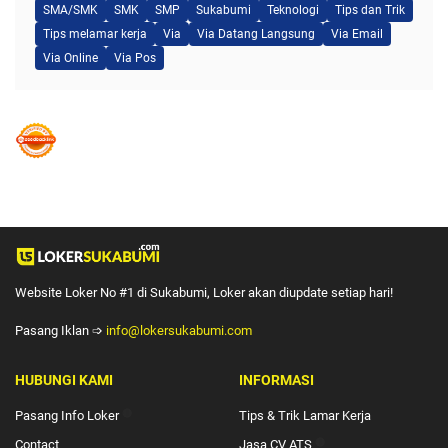
SMA/SMK
SMK
SMP
Sukabumi
Teknologi
Tips dan Trik
Tips melamar kerja
Via
Via Datang Langsung
Via Email
Via Online
Via Pos
Website Loker No #1 di Sukabumi, Loker akan diupdate setiap hari!
Pasang Iklan ➩
info@lokersukabumi.com
HUBUNGI KAMI
INFORMASI
Pasang Info Loker
🔴
Tips & Trik Lamar Kerja
Contact
Jasa CV ATS
🔴