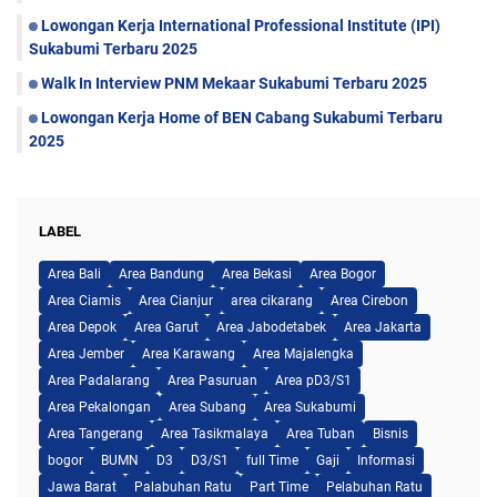
Lowongan Kerja International Professional Institute (IPI)
Sukabumi Terbaru 2025
Walk In Interview PNM Mekaar Sukabumi Terbaru 2025
Lowongan Kerja Home of BEN Cabang Sukabumi Terbaru
2025
LABEL
Area Bali
Area Bandung
Area Bekasi
Area Bogor
Area Ciamis
Area Cianjur
area cikarang
Area Cirebon
Area Depok
Area Garut
Area Jabodetabek
Area Jakarta
Area Jember
Area Karawang
Area Majalengka
Area Padalarang
Area Pasuruan
Area pD3/S1
Area Pekalongan
Area Subang
Area Sukabumi
Area Tangerang
Area Tasikmalaya
Area Tuban
Bisnis
bogor
BUMN
D3
D3/S1
full Time
Gaji
Informasi
Jawa Barat
Palabuhan Ratu
Part Time
Pelabuhan Ratu