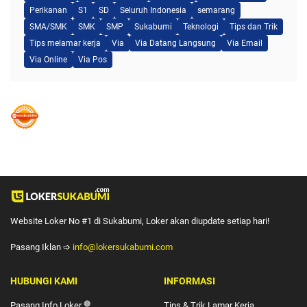
Perikanan
S1
SD
Seluruh Indonesia
semarang
SMA/SMK
SMK
SMP
Sukabumi
Teknologi
Tips dan Trik
Tips melamar kerja
Via
Via Datang Langsung
Via Email
Via Online
Via Pos
Website Loker No #1 di Sukabumi, Loker akan diupdate setiap hari!
Pasang Iklan ➩
info@lokersukabumi.com
HUBUNGI KAMI
INFORMASI
Pasang Info Loker
🔴
Tips & Trik Lamar Kerja