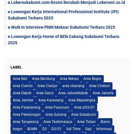
Lokersukabumi.com Resmi Berubah Menjadi Lokersmi.co.id
Lowongan Kerja International Professional Institute (IPI)
Sukabumi Terbaru 2025
Walk In Interview PNM Mekaar Sukabumi Terbaru 2025
Lowongan Kerja Home of BEN Cabang Sukabumi Terbaru
2025
LABEL
Area Bali
Area Bandung
Area Bekasi
Area Bogor
Area Ciamis
Area Cianjur
area cikarang
Area Cirebon
Area Depok
Area Garut
Area Jabodetabek
Area Jakarta
Area Jember
Area Karawang
Area Majalengka
Area Padalarang
Area Pasuruan
Area pD3/S1
Area Pekalongan
Area Subang
Area Sukabumi
Area Tangerang
Area Tasikmalaya
Area Tuban
Bisnis
bogor
BUMN
D3
D3/S1
full Time
Gaji
Informasi