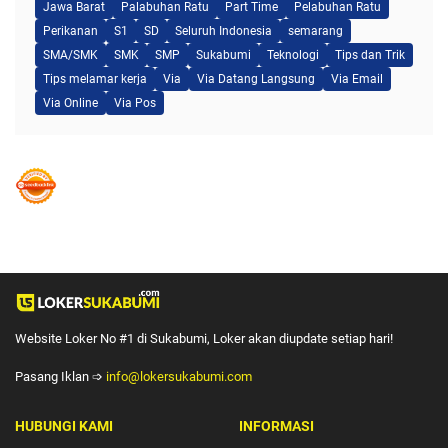
Jawa Barat
Palabuhan Ratu
Part Time
Pelabuhan Ratu
Perikanan
S1
SD
Seluruh Indonesia
semarang
SMA/SMK
SMK
SMP
Sukabumi
Teknologi
Tips dan Trik
Tips melamar kerja
Via
Via Datang Langsung
Via Email
Via Online
Via Pos
Website Loker No #1 di Sukabumi, Loker akan diupdate setiap hari!
Pasang Iklan ➩
info@lokersukabumi.com
HUBUNGI KAMI
INFORMASI