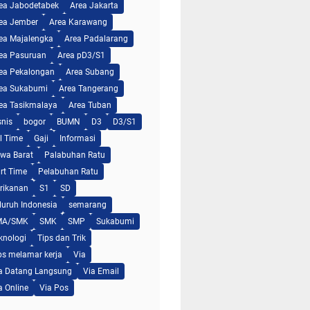
ea Jabodetabek
Area Jakarta
ea Jember
Area Karawang
ea Majalengka
Area Padalarang
ea Pasuruan
Area pD3/S1
ea Pekalongan
Area Subang
ea Sukabumi
Area Tangerang
ea Tasikmalaya
Area Tuban
snis
bogor
BUMN
D3
D3/S1
ll Time
Gaji
Informasi
wa Barat
Palabuhan Ratu
rt Time
Pelabuhan Ratu
rikanan
S1
SD
luruh Indonesia
semarang
MA/SMK
SMK
SMP
Sukabumi
knologi
Tips dan Trik
ps melamar kerja
Via
a Datang Langsung
Via Email
a Online
Via Pos