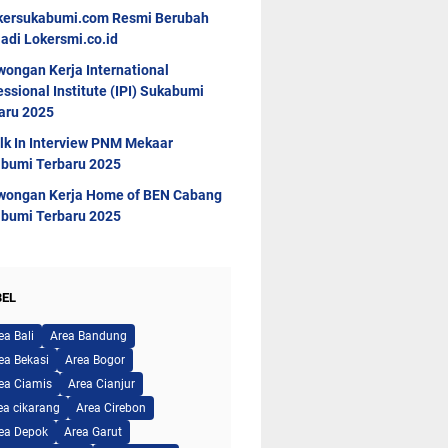
kersukabumi.com Resmi Berubah
adi Lokersmi.co.id
wongan Kerja International
essional Institute (IPI) Sukabumi
aru 2025
lk In Interview PNM Mekaar
bumi Terbaru 2025
wongan Kerja Home of BEN Cabang
bumi Terbaru 2025
BEL
ea Bali
Area Bandung
ea Bekasi
Area Bogor
ea Ciamis
Area Cianjur
ea cikarang
Area Cirebon
ea Depok
Area Garut