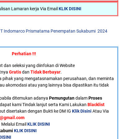
lisan Lamaran kerja Via Email
KLIK DISINI
PT Indomarco Prismatama Penempatan Sukabumi 2024
Perhatian !!!
 dan seleksi yang diinfokan di Website
atnya
Gratis
dan
Tidak Berbayar
.
a pihak yang mengatasnamakan perusahaan, dan meminta
tau akomodasi atau yang lainnya bisa dipastikan itu tidak
pabila ditemukan adanya
Pemungutan
dalam
Proses
dapat kami Tindak lanjut serta Kami Lakukan
Blacklist
ut disertakan dengan Bukti ke DM IG
Klik Disini
Atau Via
u@gmail.com
 Melalui Email
KLIK DISINI
ukabumi
KLIK DISINI
DISINI