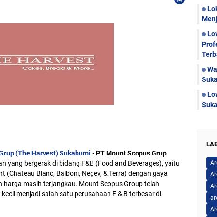
Lo
Menj
Lo
Prof
Terb
Wa
Suka
Lo
Suka
LA
Grup (The Harvest) Sukabumi
- PT Mount Scopus Grup
 yang bergerak di bidang F&B (Food and Beverages), yaitu
Ar
t (Chateau Blanc, Balboni, Negev, & Terra) dengan gaya
Ar
an harga masih terjangkau. Mount Scopus Group telah
Ar
ecil menjadi salah satu perusahaan F & B terbesar di
ar
Ar