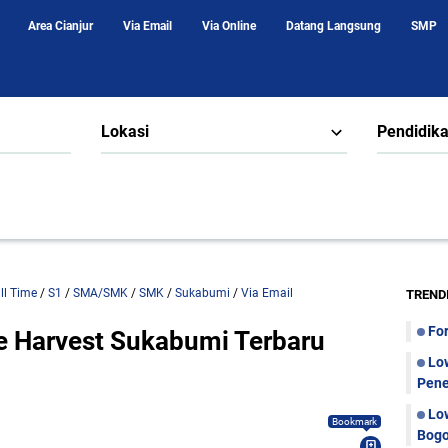
Area Cianjur
Via Email
Via Online
Datang Langsung
SMP
Lokasi
Pendidik
ull Time
/
S1
/
SMA/SMK
/
SMK
/
Sukabumi
/
Via Email
TREND
Fo
e Harvest Sukabumi Terbaru
Lo
Pene
Lo
Bookmark
Bogo