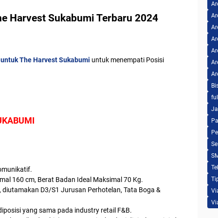
Ar
he Harvest Sukabumi Terbaru 2024
Ar
Ar
Ar
Ar
 untuk The Harvest Sukabumi
untuk menempati Posisi
Ar
Ar
Bi
fu
Ja
UKABUMI
Pa
Pe
Se
S
Te
munikatif.
imal 160 cm, Berat Badan Ideal Maksimal 70 Kg.
Ti
 diutamakan D3/S1 Jurusan Perhotelan, Tata Boga &
Vi
Vi
posisi yang sama pada industry retail F&B.