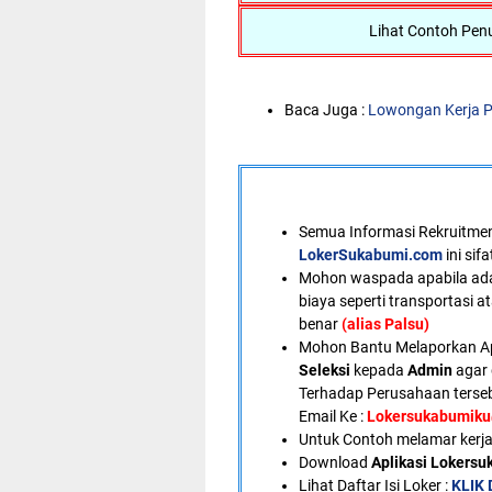
Lihat Contoh Penu
Baca Juga :
Lowongan Kerja 
Semua Informasi Rekruitment
LokerSukabumi.com
ini sif
Mohon waspada apabila ad
biaya seperti transportasi a
benar
(alias Palsu)
Mohon Bantu Melaporkan A
Seleksi
kepada
Admin
agar 
Terhadap Perusahaan terseb
Email Ke :
Lokersukabumik
U
ntuk Contoh melamar kerja
Download
Aplikasi Lokers
Lihat Daftar Isi Loker :
KLIK 