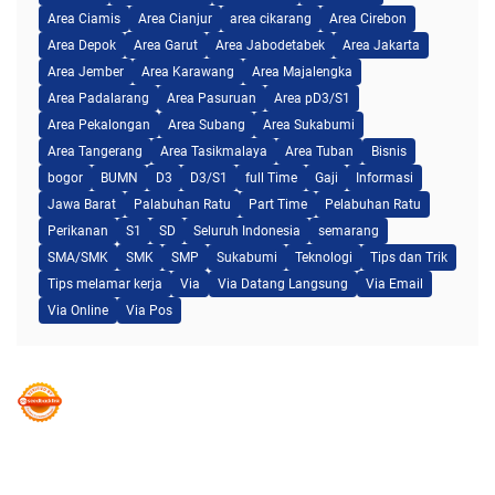
Area Ciamis
Area Cianjur
area cikarang
Area Cirebon
Area Depok
Area Garut
Area Jabodetabek
Area Jakarta
Area Jember
Area Karawang
Area Majalengka
Area Padalarang
Area Pasuruan
Area pD3/S1
Area Pekalongan
Area Subang
Area Sukabumi
Area Tangerang
Area Tasikmalaya
Area Tuban
Bisnis
bogor
BUMN
D3
D3/S1
full Time
Gaji
Informasi
Jawa Barat
Palabuhan Ratu
Part Time
Pelabuhan Ratu
Perikanan
S1
SD
Seluruh Indonesia
semarang
SMA/SMK
SMK
SMP
Sukabumi
Teknologi
Tips dan Trik
Tips melamar kerja
Via
Via Datang Langsung
Via Email
Via Online
Via Pos