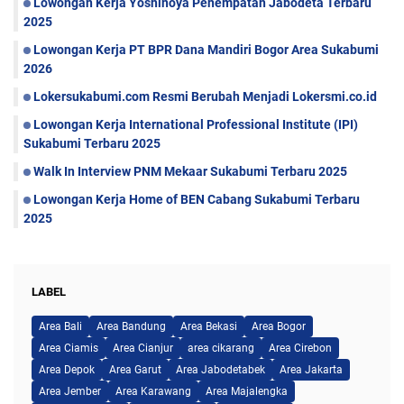
Lowongan Kerja Yoshinoya Penempatan Jabodeta Terbaru
2025
Lowongan Kerja PT BPR Dana Mandiri Bogor Area Sukabumi
2026
Lokersukabumi.com Resmi Berubah Menjadi Lokersmi.co.id
Lowongan Kerja International Professional Institute (IPI)
Sukabumi Terbaru 2025
Walk In Interview PNM Mekaar Sukabumi Terbaru 2025
Lowongan Kerja Home of BEN Cabang Sukabumi Terbaru
2025
LABEL
Area Bali
Area Bandung
Area Bekasi
Area Bogor
Area Ciamis
Area Cianjur
area cikarang
Area Cirebon
Area Depok
Area Garut
Area Jabodetabek
Area Jakarta
Area Jember
Area Karawang
Area Majalengka