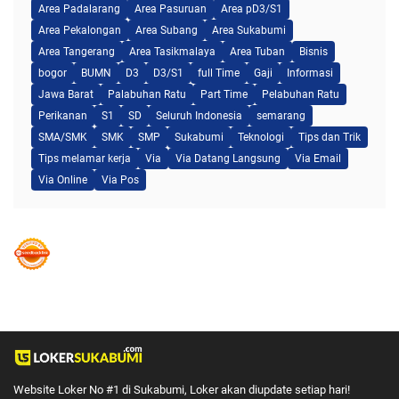
Area Padalarang
Area Pasuruan
Area pD3/S1
Area Pekalongan
Area Subang
Area Sukabumi
Area Tangerang
Area Tasikmalaya
Area Tuban
Bisnis
bogor
BUMN
D3
D3/S1
full Time
Gaji
Informasi
Jawa Barat
Palabuhan Ratu
Part Time
Pelabuhan Ratu
Perikanan
S1
SD
Seluruh Indonesia
semarang
SMA/SMK
SMK
SMP
Sukabumi
Teknologi
Tips dan Trik
Tips melamar kerja
Via
Via Datang Langsung
Via Email
Via Online
Via Pos
Website Loker No #1 di Sukabumi, Loker akan diupdate setiap hari!