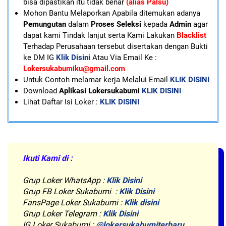
bisa dipastikan itu tidak benar
(alias Palsu)
Mohon Bantu Melaporkan Apabila ditemukan adanya
Pemungutan
dalam
Proses Seleksi
kepada
Admin
agar
dapat kami Tindak lanjut serta Kami Lakukan
Blacklist
Terhadap Perusahaan tersebut disertakan dengan Bukti
ke DM IG
Klik Disini
Atau Via Email Ke :
Lokersukabumiku@gmail.com
U
ntuk Contoh melamar kerja Melalui Email
KLIK DISINI
Download
Aplikasi Lokersukabumi
KLIK DISINI
Lihat Daftar Isi Loker :
KLIK DISINI
Ikuti Kami di :
Grup Loker WhatsApp
:
Klik Disini
Grup FB Loker Sukabumi :
Klik Disini
FansPage Loker Sukabumi :
Klik disini
Grup Loker Telegram :
Klik Disini
IG Loker Sukabumi :
@lokersukabumiterbaru