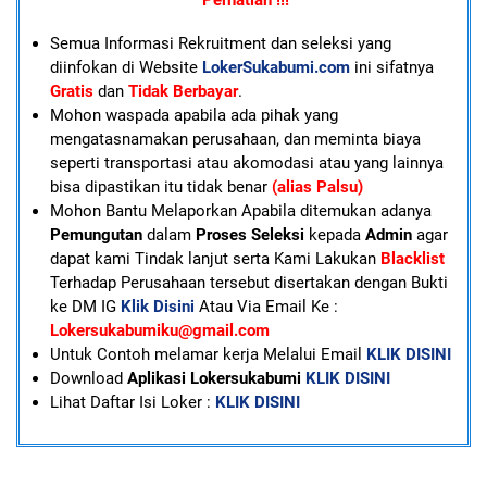
Perhatian !!!
Semua Informasi Rekruitment dan seleksi yang
diinfokan di Website
LokerSukabumi.com
ini sifatnya
Gratis
dan
Tidak Berbayar
.
Mohon waspada apabila ada pihak yang
mengatasnamakan perusahaan, dan meminta biaya
seperti transportasi atau akomodasi atau yang lainnya
bisa dipastikan itu tidak benar
(alias Palsu)
Mohon Bantu Melaporkan Apabila ditemukan adanya
Pemungutan
dalam
Proses Seleksi
kepada
Admin
agar
dapat kami Tindak lanjut serta Kami Lakukan
Blacklist
Terhadap Perusahaan tersebut disertakan dengan Bukti
ke DM IG
Klik Disini
Atau Via Email Ke :
Lokersukabumiku@gmail.com
U
ntuk Contoh melamar kerja Melalui Email
KLIK DISINI
Download
Aplikasi Lokersukabumi
KLIK DISINI
Lihat Daftar Isi Loker :
KLIK DISINI