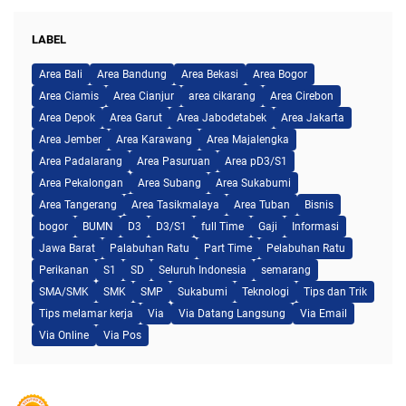
LABEL
Area Bali
Area Bandung
Area Bekasi
Area Bogor
Area Ciamis
Area Cianjur
area cikarang
Area Cirebon
Area Depok
Area Garut
Area Jabodetabek
Area Jakarta
Area Jember
Area Karawang
Area Majalengka
Area Padalarang
Area Pasuruan
Area pD3/S1
Area Pekalongan
Area Subang
Area Sukabumi
Area Tangerang
Area Tasikmalaya
Area Tuban
Bisnis
bogor
BUMN
D3
D3/S1
full Time
Gaji
Informasi
Jawa Barat
Palabuhan Ratu
Part Time
Pelabuhan Ratu
Perikanan
S1
SD
Seluruh Indonesia
semarang
SMA/SMK
SMK
SMP
Sukabumi
Teknologi
Tips dan Trik
Tips melamar kerja
Via
Via Datang Langsung
Via Email
Via Online
Via Pos