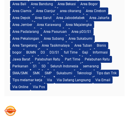
Area Bali
Area Bandung
Area Bekasi
Area Bogor
Area Ciamis
Area Cianjur
area cikarang
Area Cirebon
Area Depok
Area Garut
Area Jabodetabek
Area Jakarta
Area Jember
Area Karawang
Area Majalengka
Area Padalarang
Area Pasuruan
Area pD3/S1
Area Pekalongan
Area Subang
Area Sukabumi
Area Tangerang
Area Tasikmalaya
Area Tuban
Bisnis
bogor
BUMN
D3
D3/S1
full Time
Gaji
Informasi
Jawa Barat
Palabuhan Ratu
Part Time
Pelabuhan Ratu
Perikanan
S1
SD
Seluruh Indonesia
semarang
SMA/SMK
SMK
SMP
Sukabumi
Teknologi
Tips dan Trik
Tips melamar kerja
Via
Via Datang Langsung
Via Email
Via Online
Via Pos