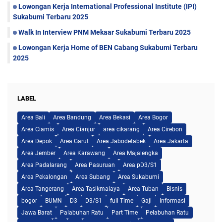
Lowongan Kerja International Professional Institute (IPI)
Sukabumi Terbaru 2025
Walk In Interview PNM Mekaar Sukabumi Terbaru 2025
Lowongan Kerja Home of BEN Cabang Sukabumi Terbaru
2025
LABEL
Area Bali
Area Bandung
Area Bekasi
Area Bogor
Area Ciamis
Area Cianjur
area cikarang
Area Cirebon
Area Depok
Area Garut
Area Jabodetabek
Area Jakarta
Area Jember
Area Karawang
Area Majalengka
Area Padalarang
Area Pasuruan
Area pD3/S1
Area Pekalongan
Area Subang
Area Sukabumi
Area Tangerang
Area Tasikmalaya
Area Tuban
Bisnis
bogor
BUMN
D3
D3/S1
full Time
Gaji
Informasi
Jawa Barat
Palabuhan Ratu
Part Time
Pelabuhan Ratu