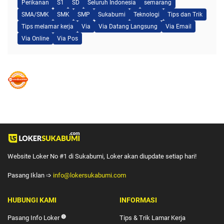
Perikanan
S1
SD
Seluruh Indonesia
semarang
SMA/SMK
SMK
SMP
Sukabumi
Teknologi
Tips dan Trik
Tips melamar kerja
Via
Via Datang Langsung
Via Email
Via Online
Via Pos
Website Loker No #1 di Sukabumi, Loker akan diupdate setiap hari!
Pasang Iklan ➩
info@lokersukabumi.com
HUBUNGI KAMI
INFORMASI
Pasang Info Loker
🔴
Tips & Trik Lamar Kerja