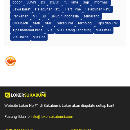
bogor
BUMN
D3
D3/S1
full Time
Gaji
Informasi
Jawa Barat
Palabuhan Ratu
Part Time
Pelabuhan Ratu
Perikanan
S1
SD
Seluruh Indonesia
semarang
SMA/SMK
SMK
SMP
Sukabumi
Teknologi
Tips dan Trik
Tips melamar kerja
Via
Via Datang Langsung
Via Email
Via Online
Via Pos
Website Loker No #1 di Sukabumi, Loker akan diupdate setiap hari!
Pasang Iklan ➩
info@lokersukabumi.com