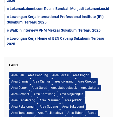
2026
Lokersukabumi.com Resmi Berubah Menjadi Lokersmi.co.id
Lowongan Kerja International Professional Institute (IPI)
Sukabumi Terbaru 2025
Walk In Interview PNM Mekaar Sukabumi Terbaru 2025
Lowongan Kerja Home of BEN Cabang Sukabumi Terbaru
2025
LABEL
Area Bali
Area Bandung
Area Bekasi
Area Bogor
Area Ciamis
Area Cianjur
area cikarang
Area Cirebon
Area Depok
Area Garut
Area Jabodetabek
Area Jakarta
Area Jember
Area Karawang
Area Majalengka
Area Padalarang
Area Pasuruan
Area pD3/S1
Area Pekalongan
Area Subang
Area Sukabumi
Area Tangerang
Area Tasikmalaya
Area Tuban
Bisnis