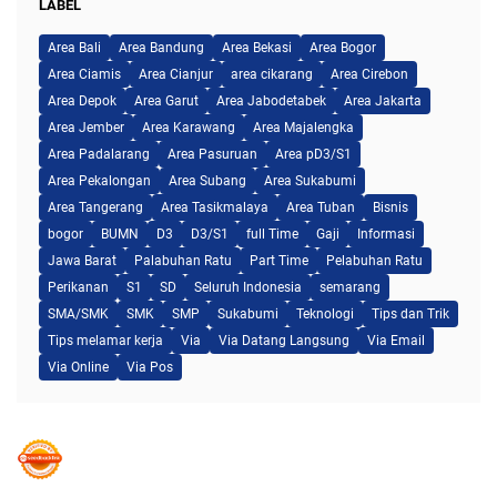
LABEL
Area Bali
Area Bandung
Area Bekasi
Area Bogor
Area Ciamis
Area Cianjur
area cikarang
Area Cirebon
Area Depok
Area Garut
Area Jabodetabek
Area Jakarta
Area Jember
Area Karawang
Area Majalengka
Area Padalarang
Area Pasuruan
Area pD3/S1
Area Pekalongan
Area Subang
Area Sukabumi
Area Tangerang
Area Tasikmalaya
Area Tuban
Bisnis
bogor
BUMN
D3
D3/S1
full Time
Gaji
Informasi
Jawa Barat
Palabuhan Ratu
Part Time
Pelabuhan Ratu
Perikanan
S1
SD
Seluruh Indonesia
semarang
SMA/SMK
SMK
SMP
Sukabumi
Teknologi
Tips dan Trik
Tips melamar kerja
Via
Via Datang Langsung
Via Email
Via Online
Via Pos