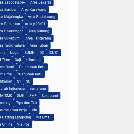
ea Jabodetabek
Area Jakarta
ea Jember
Area Karawang
ea Majalengka
Area Padalarang
ea Pasuruan
Area pD3/S1
ea Pekalongan
Area Subang
ea Sukabumi
Area Tangerang
ea Tasikmalaya
Area Tuban
snis
bogor
BUMN
D3
D3/S1
ll Time
Gaji
Informasi
wa Barat
Palabuhan Ratu
rt Time
Pelabuhan Ratu
rikanan
S1
SD
luruh Indonesia
semarang
MA/SMK
SMK
SMP
Sukabumi
knologi
Tips dan Trik
ps melamar kerja
Via
a Datang Langsung
Via Email
a Online
Via Pos