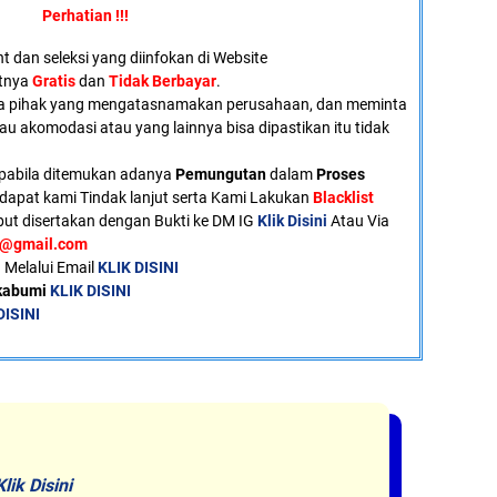
Perhatian !!!
 dan seleksi yang diinfokan di Website
atnya
Gratis
dan
Tidak Berbayar
.
a pihak yang mengatasnamakan perusahaan, dan meminta
tau akomodasi atau yang lainnya bisa dipastikan itu tidak
pabila ditemukan adanya
Pemungutan
dalam
Proses
dapat kami Tindak lanjut serta Kami Lakukan
Blacklist
ut disertakan dengan Bukti ke DM IG
Klik Disini
Atau Via
u@gmail.com
 Melalui Email
KLIK DISINI
ukabumi
KLIK DISINI
DISINI
Klik Disini