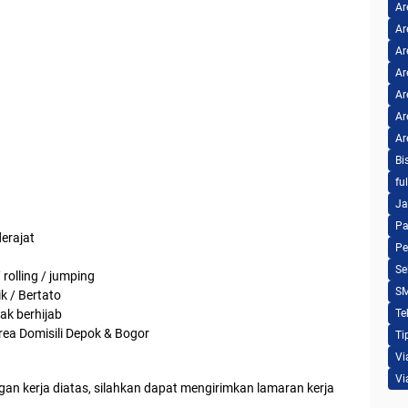
Ar
Ar
Ar
Ar
Ar
Ar
Ar
Bi
fu
Ja
Pa
erajat
Pe
Se
 rolling / jumping
S
k / Bertato
ak berhijab
Te
rea Domisili Depok & Bogor
Ti
Vi
Vi
an kerja diatas, silahkan dapat mengirimkan lamaran kerja