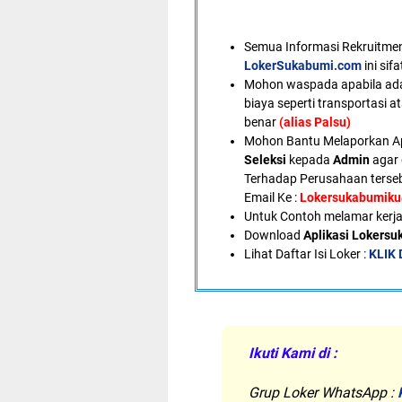
Semua Informasi Rekruitment
LokerSukabumi.com
ini sif
Mohon waspada apabila ad
biaya seperti transportasi a
benar
(alias Palsu)
Mohon Bantu Melaporkan A
Seleksi
kepada
Admin
agar 
Terhadap Perusahaan terseb
Email Ke :
Lokersukabumik
U
ntuk Contoh melamar kerja
Download
Aplikasi Lokers
Lihat Daftar Isi Loker :
KLIK 
Ikuti Kami di :
Grup Loker WhatsApp
: