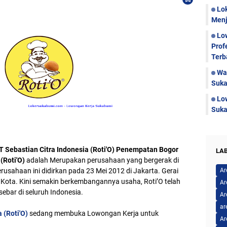
Lo
Menj
Lo
Prof
Terb
Wa
Suka
Lo
Suka
 Sebastian Citra Indonesia (Roti'O) Penempatan Bogor
LA
(Roti'O)
adalah Merupakan perusahaan yang bergerak di
erusahaan ini didirkan pada 23 Mei 2012 di Jakarta. Gerai
Ar
n Kota. Kini semakin berkembangannya usaha, Roti’O telah
Ar
rsebar di seluruh Indonesia.
Ar
ar
 (Roti'O)
sedang membuka Lowongan Kerja untuk
Ar