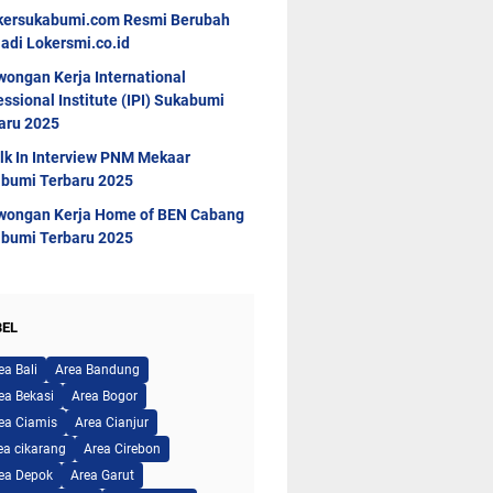
kersukabumi.com Resmi Berubah
adi Lokersmi.co.id
wongan Kerja International
essional Institute (IPI) Sukabumi
aru 2025
lk In Interview PNM Mekaar
bumi Terbaru 2025
wongan Kerja Home of BEN Cabang
bumi Terbaru 2025
BEL
ea Bali
Area Bandung
ea Bekasi
Area Bogor
ea Ciamis
Area Cianjur
ea cikarang
Area Cirebon
ea Depok
Area Garut