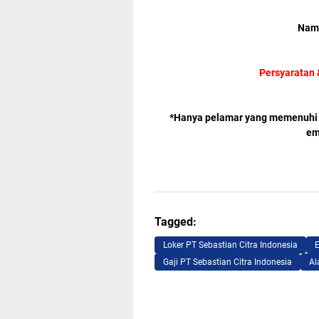
Nama
Persyaratan 
*Hanya pelamar yang memenuhi K
em
Tagged:
Loker PT Sebastian Citra Indonesia
E
Gaji PT Sebastian Citra Indonesia
Al