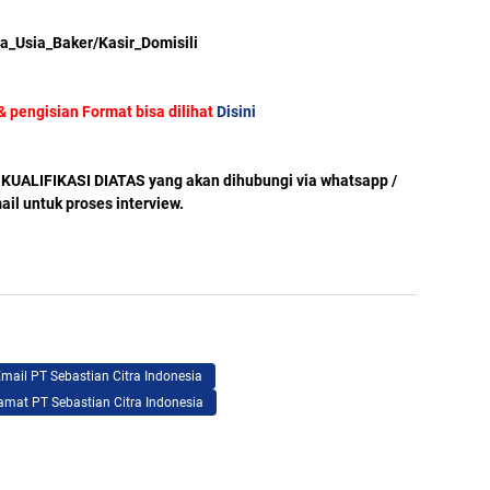
_Usia_Baker/Kasir_Domisili
& pengisian Format bisa dilihat
Disini
UALIFIKASI DIATAS yang akan dihubungi via whatsapp /
ail untuk proses interview.
mail PT Sebastian Citra Indonesia
amat PT Sebastian Citra Indonesia