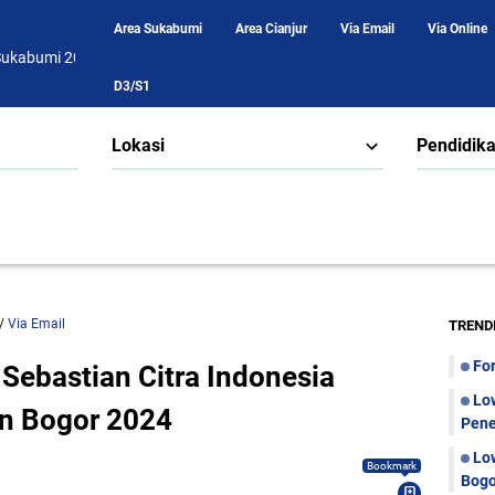
Area Sukabumi
Area Cianjur
Via Email
Via Online
D3/S1
Lokasi
Pendidik
/
Via Email
TREND
Fo
Sebastian Citra Indonesia
Lo
an Bogor 2024
Pene
Lo
Bookmark
Bogo