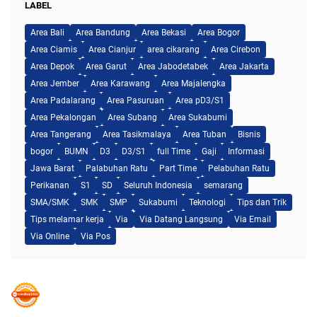
LABEL
Area Bali
Area Bandung
Area Bekasi
Area Bogor
Area Ciamis
Area Cianjur
area cikarang
Area Cirebon
Area Depok
Area Garut
Area Jabodetabek
Area Jakarta
Area Jember
Area Karawang
Area Majalengka
Area Padalarang
Area Pasuruan
Area pD3/S1
Area Pekalongan
Area Subang
Area Sukabumi
Area Tangerang
Area Tasikmalaya
Area Tuban
Bisnis
bogor
BUMN
D3
D3/S1
full Time
Gaji
Informasi
Jawa Barat
Palabuhan Ratu
Part Time
Pelabuhan Ratu
Perikanan
S1
SD
Seluruh Indonesia
semarang
SMA/SMK
SMK
SMP
Sukabumi
Teknologi
Tips dan Trik
Tips melamar kerja
Via
Via Datang Langsung
Via Email
Via Online
Via Pos