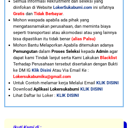
Semua Informasi Rekruitment dan seleksi yang
diinfokan di Website
LokerSukabumi.com
ini sifatnya
Gratis
dan
Tidak Berbayar
.
Mohon waspada apabila ada pihak yang
mengatasnamakan perusahaan, dan meminta biaya
seperti transportasi atau akomodasi atau yang lainnya
bisa dipastikan itu tidak benar
(alias Palsu)
Mohon Bantu Melaporkan Apabila ditemukan adanya
Pemungutan
dalam
Proses Seleksi
kepada
Admin
agar
dapat kami Tindak lanjut serta Kami Lakukan
Blacklist
Terhadap Perusahaan tersebut disertakan dengan Bukti
ke DM IG
Klik Disini
Atau Via Email Ke :
Lokersukabumiku@gmail.com
U
ntuk Contoh melamar kerja Melalui Email
KLIK DISINI
Download
Aplikasi Lokersukabumi
KLIK DISINI
Lihat Daftar Isi Loker :
KLIK DISINI
Ikuti Kami di :