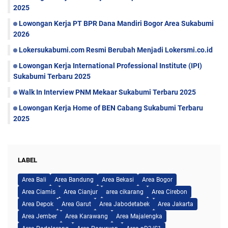
2025
Lowongan Kerja PT BPR Dana Mandiri Bogor Area Sukabumi
2026
Lokersukabumi.com Resmi Berubah Menjadi Lokersmi.co.id
Lowongan Kerja International Professional Institute (IPI)
Sukabumi Terbaru 2025
Walk In Interview PNM Mekaar Sukabumi Terbaru 2025
Lowongan Kerja Home of BEN Cabang Sukabumi Terbaru
2025
LABEL
Area Bali
Area Bandung
Area Bekasi
Area Bogor
Area Ciamis
Area Cianjur
area cikarang
Area Cirebon
Area Depok
Area Garut
Area Jabodetabek
Area Jakarta
Area Jember
Area Karawang
Area Majalengka