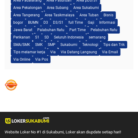
Area Padalarang
Area Pasuruan
Area pD3/S1
Area Pekalongan
Area Subang
Area Sukabumi
Area Tangerang
Area Tasikmalaya
Area Tuban
Bisnis
bogor
BUMN
D3
D3/S1
full Time
Gaji
Informasi
Jawa Barat
Palabuhan Ratu
Part Time
Pelabuhan Ratu
Perikanan
S1
SD
Seluruh Indonesia
semarang
SMA/SMK
SMK
SMP
Sukabumi
Teknologi
Tips dan Trik
Tips melamar kerja
Via
Via Datang Langsung
Via Email
Via Online
Via Pos
Website Loker No #1 di Sukabumi, Loker akan diupdate setiap hari!