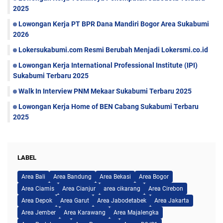
2025
Lowongan Kerja PT BPR Dana Mandiri Bogor Area Sukabumi
2026
Lokersukabumi.com Resmi Berubah Menjadi Lokersmi.co.id
Lowongan Kerja International Professional Institute (IPI)
Sukabumi Terbaru 2025
Walk In Interview PNM Mekaar Sukabumi Terbaru 2025
Lowongan Kerja Home of BEN Cabang Sukabumi Terbaru
2025
LABEL
Area Bali
Area Bandung
Area Bekasi
Area Bogor
Area Ciamis
Area Cianjur
area cikarang
Area Cirebon
Area Depok
Area Garut
Area Jabodetabek
Area Jakarta
Area Jember
Area Karawang
Area Majalengka