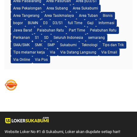
Area Padalarang
Area Pasuruan
Area pD3/S1
Area Pekalongan
Area Subang
Area Sukabumi
Area Tangerang
Area Tasikmalaya
Area Tuban
Bisnis
bogor
BUMN
D3
D3/S1
full Time
Gaji
Informasi
Jawa Barat
Palabuhan Ratu
Part Time
Pelabuhan Ratu
Perikanan
S1
SD
Seluruh Indonesia
semarang
SMA/SMK
SMK
SMP
Sukabumi
Teknologi
Tips dan Trik
Tips melamar kerja
Via
Via Datang Langsung
Via Email
Via Online
Via Pos
Website Loker No #1 di Sukabumi, Loker akan diupdate setiap hari!