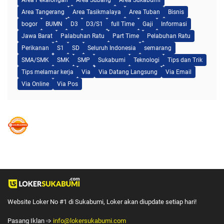
Area Tangerang
Area Tasikmalaya
Area Tuban
Bisnis
bogor
BUMN
D3
D3/S1
full Time
Gaji
Informasi
Jawa Barat
Palabuhan Ratu
Part Time
Pelabuhan Ratu
Perikanan
S1
SD
Seluruh Indonesia
semarang
SMA/SMK
SMK
SMP
Sukabumi
Teknologi
Tips dan Trik
Tips melamar kerja
Via
Via Datang Langsung
Via Email
Via Online
Via Pos
Website Loker No #1 di Sukabumi, Loker akan diupdate setiap hari!
Pasang Iklan ➩
info@lokersukabumi.com