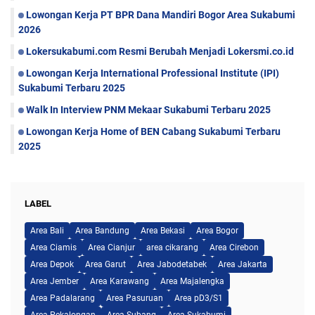
Lowongan Kerja PT BPR Dana Mandiri Bogor Area Sukabumi
2026
Lokersukabumi.com Resmi Berubah Menjadi Lokersmi.co.id
Lowongan Kerja International Professional Institute (IPI)
Sukabumi Terbaru 2025
Walk In Interview PNM Mekaar Sukabumi Terbaru 2025
Lowongan Kerja Home of BEN Cabang Sukabumi Terbaru
2025
LABEL
Area Bali
Area Bandung
Area Bekasi
Area Bogor
Area Ciamis
Area Cianjur
area cikarang
Area Cirebon
Area Depok
Area Garut
Area Jabodetabek
Area Jakarta
Area Jember
Area Karawang
Area Majalengka
Area Padalarang
Area Pasuruan
Area pD3/S1
Area Pekalongan
Area Subang
Area Sukabumi