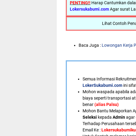
PENTING!!
Harap Cantumkan dalam 
Lokersukabumi.com
Agar surat La
Lihat Contoh Penu
Baca Juga :
Lowongan Kerja P
Semua Informasi Rekruitment
LokerSukabumi.com
ini sif
Mohon waspada apabila ad
biaya seperti transportasi a
benar
(alias Palsu)
Mohon Bantu Melaporkan A
Seleksi
kepada
Admin
agar 
Terhadap Perusahaan terseb
Email Ke :
Lokersukabumik