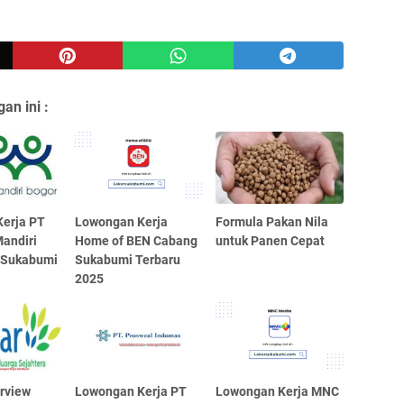
an ini :
erja PT
Lowongan Kerja
Formula Pakan Nila
andiri
Home of BEN Cabang
untuk Panen Cepat
 Sukabumi
Sukabumi Terbaru
2025
erview
Lowongan Kerja PT
Lowongan Kerja MNC