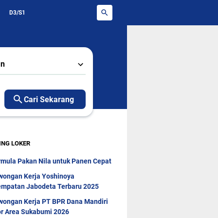
D3/S1
an
Cari Sekarang
ING LOKER
rmula Pakan Nila untuk Panen Cepat
wongan Kerja Yoshinoya
mpatan Jabodeta Terbaru 2025
wongan Kerja PT BPR Dana Mandiri
r Area Sukabumi 2026