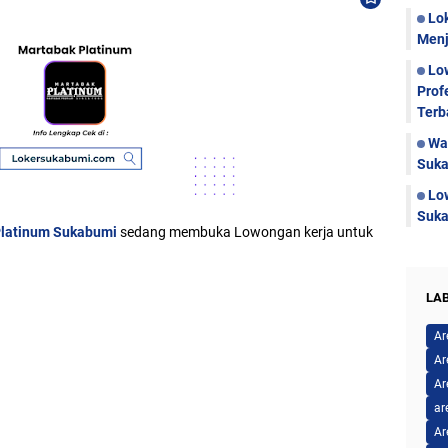
Lo
Menj
Lo
Prof
Terb
Wa
Suka
Lo
Suka
Platinum Sukabumi
sedang membuka Lowongan kerja untuk
LA
Ar
Ar
Ar
ar
Ar