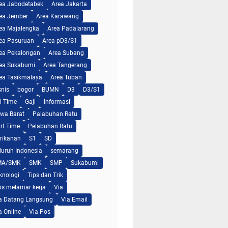
ea Jabodetabek
Area Jakarta
ea Jember
Area Karawang
ea Majalengka
Area Padalarang
ea Pasuruan
Area pD3/S1
ea Pekalongan
Area Subang
ea Sukabumi
Area Tangerang
ea Tasikmalaya
Area Tuban
snis
bogor
BUMN
D3
D3/S1
ll Time
Gaji
Informasi
wa Barat
Palabuhan Ratu
rt Time
Pelabuhan Ratu
rikanan
S1
SD
luruh Indonesia
semarang
MA/SMK
SMK
SMP
Sukabumi
knologi
Tips dan Trik
ps melamar kerja
Via
a Datang Langsung
Via Email
a Online
Via Pos