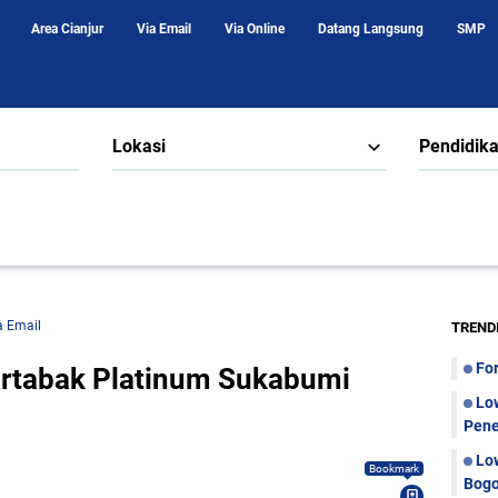
Area Cianjur
Via Email
Via Online
Datang Langsung
SMP
Lokasi
Pendidik
a Email
TREND
Fo
rtabak Platinum Sukabumi
Lo
Pene
Lo
Bookmark
Bogo