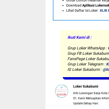
U
ntuk Contoh melamar kerja
Download
Aplikasi Lokers
Lihat Daftar Isi Loker :
KLIK 
Ikuti Kami di :
Grup Loker WhatsApp
:
Grup FB Loker Sukabum
FansPage Loker Sukabu
Grup Loker Telegram :
K
IG Loker Sukabumi :
@lo
Loker Sukabumi
Info Lowongan Kerja Kota 
S1. Kami Menyajikan Inform
Update Setiap Hari.