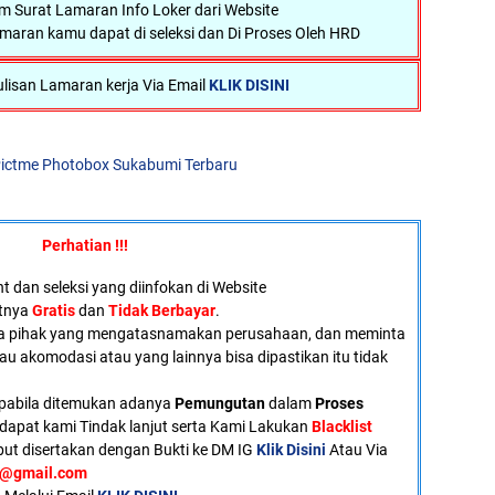
Surat Lamaran Info Loker dari Website
maran kamu dapat di seleksi dan Di Proses Oleh HRD
lisan Lamaran kerja Via Email
KLIK DISINI
ictme Photobox Sukabumi Terbaru
Perhatian !!!
 dan seleksi yang diinfokan di Website
atnya
Gratis
dan
Tidak Berbayar
.
a pihak yang mengatasnamakan perusahaan, dan meminta
tau akomodasi atau yang lainnya bisa dipastikan itu tidak
pabila ditemukan adanya
Pemungutan
dalam
Proses
dapat kami Tindak lanjut serta Kami Lakukan
Blacklist
ut disertakan dengan Bukti ke DM IG
Klik Disini
Atau Via
u@gmail.com