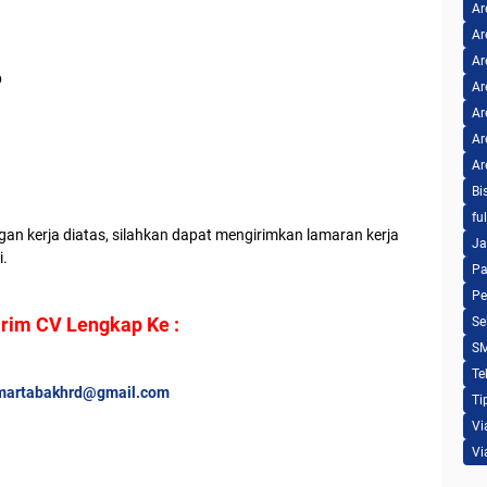
Ar
Ar
Ar
b
Ar
Ar
Ar
Ar
Bi
fu
an kerja diatas, silahkan dapat mengirimkan lamaran kerja
Ja
i.
Pa
Pe
irim CV Lengkap Ke :
Se
S
Te
martabakhrd@gmail.com
Ti
Vi
Vi