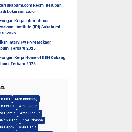
kersukabumi.com Resmi Berubah
adi Lokersmi.co.id
wongan Kerja International
essional Institute (IPI) Sukabumi
aru 2025
lk In Interview PNM Mekaar
bumi Terbaru 2025
wongan Kerja Home of BEN Cabang
bumi Terbaru 2025
BEL
ea Bali
Area Bandung
ea Bekasi
Area Bogor
ea Ciamis
Area Cianjur
ea cikarang
Area Cirebon
ea Depok
Area Garut