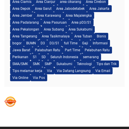
Area Ciamis
Area Cianjur
area cikarang
Area Cirebon
Area Depok
Area Garut
Area Jabodetabek
Area Jakarta
Area Jember
Area Karawang
Area Majalengka
Area Padalarang
Area Pasuruan
Area pD3/S1
Area Pekalongan
Area Subang
Area Sukabumi
Area Tangerang
Area Tasikmalaya
Area Tuban
Bisnis
bogor
BUMN
D3
D3/S1
full Time
Gaji
Informasi
Jawa Barat
Palabuhan Ratu
Part Time
Pelabuhan Ratu
Perikanan
S1
SD
Seluruh Indonesia
semarang
SMA/SMK
SMK
SMP
Sukabumi
Teknologi
Tips dan Trik
Tips melamar kerja
Via
Via Datang Langsung
Via Email
Via Online
Via Pos