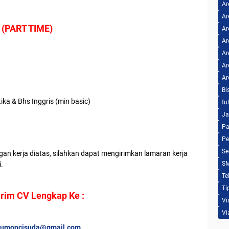
Ar
Ar
(PART TIME)
Ar
Ar
Ar
Ar
Ar
Bi
a & Bhs Inggris (min basic)
fu
Ja
Pa
Pe
Se
an kerja diatas, silahkan dapat mengirimkan lamaran kerja
.
S
Te
Ti
irim CV Lengkap Ke :
Vi
Vi
kumoncisuda@gmail.com