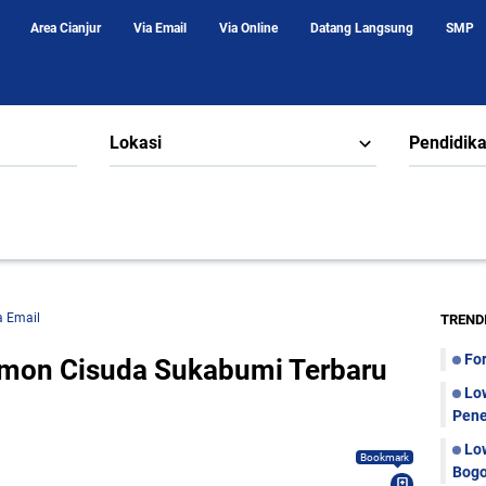
Area Cianjur
Via Email
Via Online
Datang Langsung
SMP
Lokasi
Pendidik
a Email
TREND
Fo
mon Cisuda Sukabumi Terbaru
Lo
Pene
Lo
Bookmark
Bogo