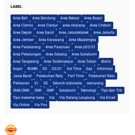
LABEL
Area Bali
Area Bandung
Area Bekasi
Area Bogor
Area Ciamis
Area Cianjur
area cikarang
Area Cirebon
Area Depok
Area Garut
Area Jabodetabek
Area Jakarta
Area Jember
Area Karawang
Area Majalengka
Area Padalarang
Area Pasuruan
Area pD3/S1
Area Pekalongan
Area Subang
Area Sukabumi
Area Tangerang
Area Tasikmalaya
Area Tuban
Bisnis
bogor
BUMN
D3
D3/S1
full Time
Gaji
Informasi
Jawa Barat
Palabuhan Ratu
Part Time
Pelabuhan Ratu
Perikanan
S1
SD
Seluruh Indonesia
semarang
SMA/SMK
SMK
SMP
Sukabumi
Teknologi
Tips dan Trik
Tips melamar kerja
Via
Via Datang Langsung
Via Email
Via Online
Via Pos