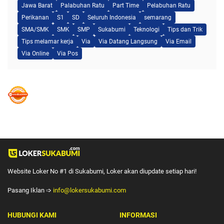
Jawa Barat
Palabuhan Ratu
Part Time
Pelabuhan Ratu
Perikanan
S1
SD
Seluruh Indonesia
semarang
SMA/SMK
SMK
SMP
Sukabumi
Teknologi
Tips dan Trik
Tips melamar kerja
Via
Via Datang Langsung
Via Email
Via Online
Via Pos
Website Loker No #1 di Sukabumi, Loker akan diupdate setiap hari!
Pasang Iklan ➩
info@lokersukabumi.com
HUBUNGI KAMI
INFORMASI