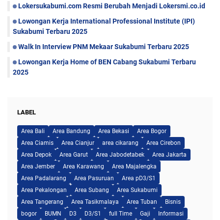
Lokersukabumi.com Resmi Berubah Menjadi Lokersmi.co.id
Lowongan Kerja International Professional Institute (IPI)
Sukabumi Terbaru 2025
Walk In Interview PNM Mekaar Sukabumi Terbaru 2025
Lowongan Kerja Home of BEN Cabang Sukabumi Terbaru
2025
LABEL
Area Bali
Area Bandung
Area Bekasi
Area Bogor
Area Ciamis
Area Cianjur
area cikarang
Area Cirebon
Area Depok
Area Garut
Area Jabodetabek
Area Jakarta
Area Jember
Area Karawang
Area Majalengka
Area Padalarang
Area Pasuruan
Area pD3/S1
Area Pekalongan
Area Subang
Area Sukabumi
Area Tangerang
Area Tasikmalaya
Area Tuban
Bisnis
bogor
BUMN
D3
D3/S1
full Time
Gaji
Informasi